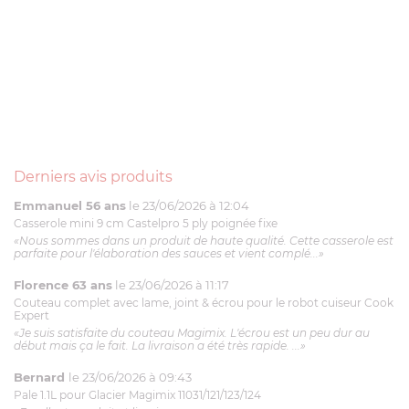
Derniers avis produits
Emmanuel 56 ans
le 23/06/2026 à 12:04
Casserole mini 9 cm Castelpro 5 ply poignée fixe
«Nous sommes dans un produit de haute qualité. Cette casserole est
parfaite pour l'élaboration des sauces et vient complé...»
Florence 63 ans
le 23/06/2026 à 11:17
Couteau complet avec lame, joint & écrou pour le robot cuiseur Cook
Expert
«Je suis satisfaite du couteau Magimix. L'écrou est un peu dur au
début mais ça le fait. La livraison a été très rapide. ...»
Bernard
le 23/06/2026 à 09:43
Pale 1.1L pour Glacier Magimix 11031/121/123/124