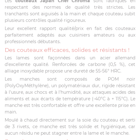
Les
couteaux
Japan
Chef Chroma
sont fabriqués en
respectant des normes de qualité très strictes. Les
tranchants sont aiguisés à la main et chaque couteau subit
plusieurs contrôles qualité rigoureux.
Leur excellent rapport qualité/prix en fait des couteaux
parfaitement adaptés aux cuisiniers amateurs ou aux
professionnels débutants.
Des couteaux efficaces, solides et résistants !
Les lames sont façonnées dans un acier allemand
d'excellente qualité. Renforcées de carbone (0,5 %), cet
alliage inoxydable propose une dureté de 55-56° HRC.
Les manches sont composés de POM noir
(PolyOxyMéthylène), un polymatériaux dur, rigide résistant
à l'usure, aux chocs et à l'humidité, aux attaques acides des
aliments et aux écarts de température (-40°C à + 115°C). Le
manche est très confortable et offre une excellente prise en
main.
Moulé à chaud directement sur la soie du couteau et serti
de 3 rivets, ce manche est très solide et hygiénique, car
aucun résidu ne peut stagner entre la lame et le manche.