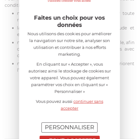
conditions :
ne laissez pas tremper vos lames pour éviter toute
Faites un choix pour vos
risque de corrosion
données
lavez vos couteaux à la main, à l'eau chaude et
Nous utilisons des cookies pour améliorer
essuyer immédiatement la lame et le manche,
la navigation sur notre site, analyser son
ne nettoyez jamais vos couteaux au lave-vaisselle, afin
utilisation et contribuer à nos efforts
d’éviter les détergents agressifs ou les chocs avec
marketing.
d’autres ustensiles de cuisine,
n’utilisez pas de produits chlorés qui détériorent
En cliquant sur « Accepter », vous
l'acier de la lame.
autorisez ainsi le stockage de cookies sur
votre appareil. Vous pouvez également
paramétrer vos choix en cliquant sur «
Personnaliser »
AIDE AU CHOIX
Vous pouvez aussi
continuer sans
accepter
AVIS CLIENT
PERSONNALISER