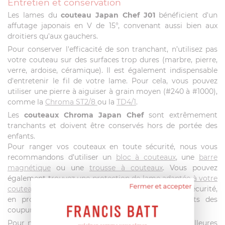
Entretien et conservation
Les lames du
couteau Japan Chef J01
bénéficient d'un
affutage japonais en V de 15°, convenant aussi bien aux
droitiers qu'aux gauchers.
Pour conserver l'efficacité de son tranchant, n’utilisez pas
votre couteau sur des surfaces trop dures (marbre, pierre,
verre, ardoise, céramique). Il est également indispensable
d'entretenir le fil de votre lame. Pour cela, vous pouvez
utiliser une pierre à aiguiser à grain moyen (#240 à #1000),
comme la
Chroma ST2/8
ou la
TD4/1
.
Les
couteaux Chroma
Japan Chef
sont extrêmement
tranchants et doivent être conservés hors de portée des
enfants.
Pour ranger vos couteaux en toute sécurité, nous vous
recommandons d’utiliser un
bloc à couteaux
, une
barre
magnétique
ou une
trousse à couteaux
. Vous pouvez
également t
rouvez
une
protection de lame adaptée à votre
Fermer et accepter
couteau
pour le transporter ou le ranger en toute sécurité,
en protégeant la lame des chocs et vos doigts des
coupures.
Pour nettoyer vos couteaux de cuisine dans les meilleures