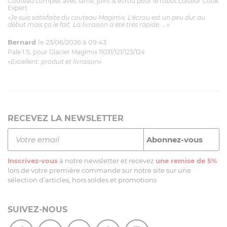
Couteau complet avec lame, joint & écrou pour le robot cuiseur Cook
Expert
«Je suis satisfaite du couteau Magimix. L'écrou est un peu dur au
début mais ça le fait. La livraison a été très rapide. ...»
Bernard
le 23/06/2026 à 09:43
Pale 1.1L pour Glacier Magimix 11031/121/123/124
«Excellent: produit et livraison»
RECEVEZ LA NEWSLETTER
Inscrivez-vous
à notre newsletter et recevez
une remise de 5%
lors de votre première commande sur notre site sur une
sélection d’articles, hors soldes et promotions
SUIVEZ-NOUS