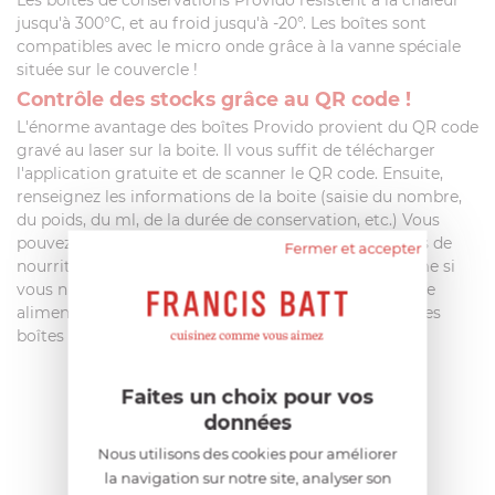
Les boîtes de conservations Provido résistent à la chaleur
jusqu'à 300°C, et au froid jusqu'à -20°. Les boîtes sont
compatibles avec le micro onde grâce à la vanne spéciale
située sur le couvercle !
Contrôle des stocks grâce au QR code !
L'énorme avantage des boîtes Provido provient du QR code
gravé au laser sur la boite. Il vous suffit de télécharger
l'application gratuite et de scanner le QR code. Ensuite,
renseignez les informations de la boite (saisie du nombre,
du poids, du ml, de la durée de conservation, etc.) Vous
pouvez alors facilement contrôler et gérer vos stocks de
Fermer et accepter
nourriture. Les données peuvent être modifiées même si
vous n'êtes pas connecté à internet. Finis le gaspillage
alimentaire avec le système de contrôle des stocks des
boîtes Provido !
Faites un choix pour vos
AIDE AU CHOIX
données
Nous utilisons des cookies pour améliorer
la navigation sur notre site, analyser son
AVIS CLIENT