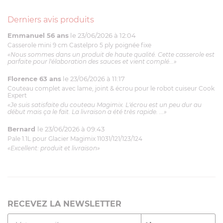
Derniers avis produits
Emmanuel 56 ans
le 23/06/2026 à 12:04
Casserole mini 9 cm Castelpro 5 ply poignée fixe
«Nous sommes dans un produit de haute qualité. Cette casserole est
parfaite pour l'élaboration des sauces et vient complé...»
Florence 63 ans
le 23/06/2026 à 11:17
Couteau complet avec lame, joint & écrou pour le robot cuiseur Cook
Expert
«Je suis satisfaite du couteau Magimix. L'écrou est un peu dur au
début mais ça le fait. La livraison a été très rapide. ...»
Bernard
le 23/06/2026 à 09:43
Pale 1.1L pour Glacier Magimix 11031/121/123/124
«Excellent: produit et livraison»
RECEVEZ LA NEWSLETTER