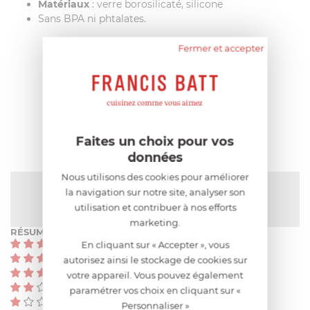
Matériaux
: verre borosilicaté, silicone
Sans BPA ni phtalates.
Fermer et accepter
AIDE AU CHOIX
AVIS CLIENT
Faites un choix pour vos
données
Nous utilisons des cookies pour améliorer
NOTE MOYENNE
la navigation sur notre site, analyser son
Pas encore de note
utilisation et contribuer à nos efforts
marketing.
RÉSUMÉ
(0)
En cliquant sur « Accepter », vous
(0)
autorisez ainsi le stockage de cookies sur
(0)
votre appareil. Vous pouvez également
(0)
paramétrer vos choix en cliquant sur «
(0)
Personnaliser »