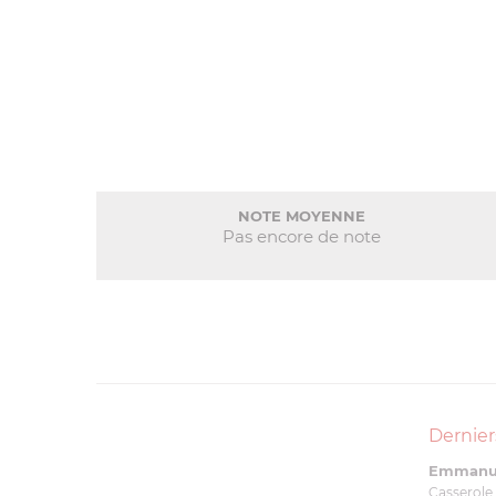
NOTE MOYENNE
Pas encore de note
Dernier
Emmanue
Casserole 