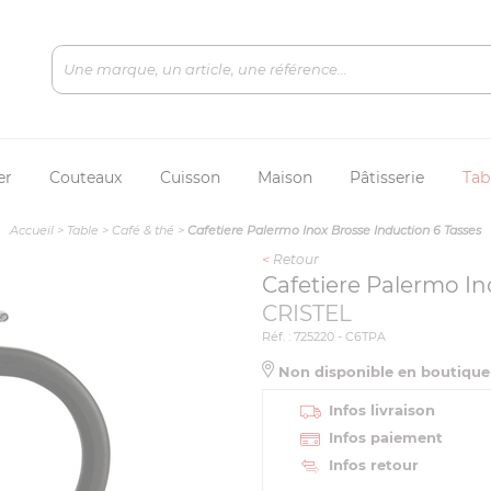
er
Couteaux
Cuisson
Maison
Pâtisserie
Tab
Accueil
>
Table
>
Café & thé
>
Cafetiere Palermo Inox Brosse Induction 6 Tasses
<
Retour
Cafetiere Palermo In
CRISTEL
Réf. : 725220 - C6TPA
Non disponible en boutiqu
Infos livraison
Infos paiement
Infos retour