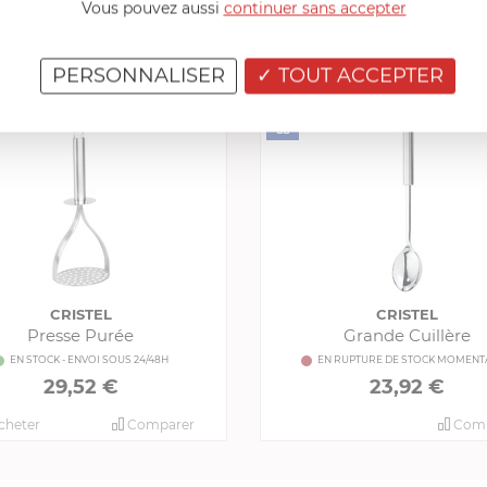
Vous pouvez aussi
continuer sans accepter
PRODUITS CONSEILLÉS
PERSONNALISER
TOUT ACCEPTER
CRISTEL
CRISTEL
Presse Purée
Grande Cuillère
EN STOCK - ENVOI SOUS 24/48H
EN RUPTURE DE STOCK MOMENT
29,52 €
23,92 €
cheter
Comparer
Comp