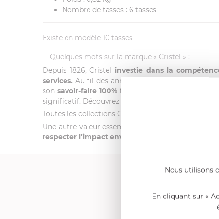
Nombre de tasses :
6 tasses
Existe en modèle 10 tasses
Quelques mots sur la marque « Cristel » :
Depuis 1826, Cristel
investie dans la compéten
services.
Au fil des années, Cristel a reçu de nomb
son
savoir-faire 100% français
. Le
label
« Origine
significatif. Découvrez l’
Excellence
en matière
d’ar
Toutes les collections Cristel offrent ergonomie, desi
Une autre valeur essentielle de la marque : l’envi
respecter l’impact environnemental de chacun de 
Nous utilisons d
En cliquant sur « A
Produits cons