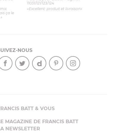
11031/121/123/124
imix.
«Excellent: produit et livraison»
is ça le
.»
SUIVEZ-NOUS
FRANCIS BATT & VOUS
LE MAGAZINE DE FRANCIS BATT
LA NEWSLETTER