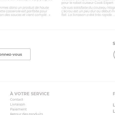
pour le robot cuiseur Cook Expert
mmes dans un produit de haute
«Je suis satisfaite du couteau Mag
ette casserole est parfaite pour
L'écrou est un peu dur au début ma
ion des sauces et vient complé...»
fait. La livraison a été très rapide. ..
À VOTRE SERVICE
Contact
Livraison
Paiement
Retour des produits