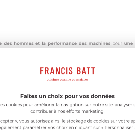
ce des hommes et la performance des machines
pour
une 
reuses distinctions récompensant notamment sa politique d’innov
 France Garantie »
obtenue fin 2012 pour ses collections à poi
ticles culinaires français
!
gn, simplicité d’utilisation, et technicité.
ronnement.
Depuis plus de 20 ans
déjà, la marque Cristel met
u
ses produits de la conception à la réalisation
.
Faites un choix pour vos données
es cookies pour améliorer la navigation sur notre site, analyser s
FRANCIS BATT RECOMMANDE
contribuer à nos efforts marketing.
ccepter », vous autorisez ainsi le stockage de cookies sur votre a
eillés
Consommables complémentaires
Li
également paramétrer vos choix en cliquant sur « Personnaliser 