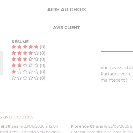
AIDE AU CHOIX
AVIS CLIENT
RÉSUMÉ
(0)
(0)
(0)
(0)
Vous avez achet
(0)
Partagez votre a
(0)
maintenant !
s avis produits
l 56 ans
le 23/06/2026 à 12:04
Florence 63 ans
le 23/06/2026 à 
mini 9 cm Castelpro 5 ply poignée
Couteau complet avec lame, joint 