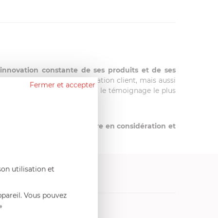
innovation constante de ses produits et de ses
ation, la qualité de sa relation client, mais aussi
Fermer et accepter
gnées fixe et amovible en est le témoignage le plus
n point d’honneur à prendre en considération et
on utilisation et
ppareil. Vous pouvez
vres de cuisine
»