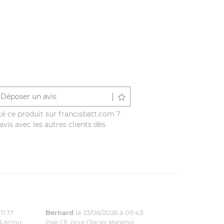
Déposer un avis
é ce produit sur francisbatt.com ?
vis avec les autres clients dès
11:17
Bernard
le 23/06/2026 à 09:43
& écrou
Pale 1.1L pour Glacier Magimix