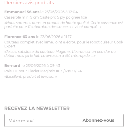
Derniers avis produits
Emmanuel 56 ans
le 23/06/2026 à 12:04
Casserole mini 9 cm Castelpro 5 ply poignée fixe
«Nous sommes dans un produit de haute qualité. Cette casserole est
parfaite pour l'élaboration des sauces et vient complé...»
Florence 63 ans
le 23/06/2026 à 11:17
Couteau complet avec lame, joint & écrou pour le robot cuiseur Cook
Expert
«Je suis satisfaite du couteau Magimix. L'écrou est un peu dur au
début mais ça le fait. La livraison a été très rapide. ...»
Bernard
le 23/06/2026 à 09:43
Pale 1.1L pour Glacier Magimix 11031/121/123/124
«Excellent: produit et livraison»
RECEVEZ LA NEWSLETTER