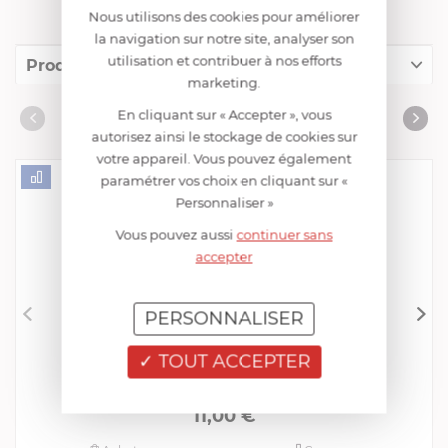
Nous utilisons des cookies pour améliorer
la navigation sur notre site, analyser son
utilisation et contribuer à nos efforts
Produits conseillés
marketing.
Consommables complémentaires
En cliquant sur « Accepter », vous
PRODUITS CONSEILLÉS
autorisez ainsi le stockage de cookies sur
Livres de cuisine
votre appareil. Vous pouvez également
paramétrer vos choix en cliquant sur «
Personnaliser »
Vous pouvez aussi
continuer sans
accepter
PERSONNALISER
CRISTEL
TOUT ACCEPTER
Éplucheur Economique
EN STOCK - ENVOI SOUS 24/48H
11,00 €