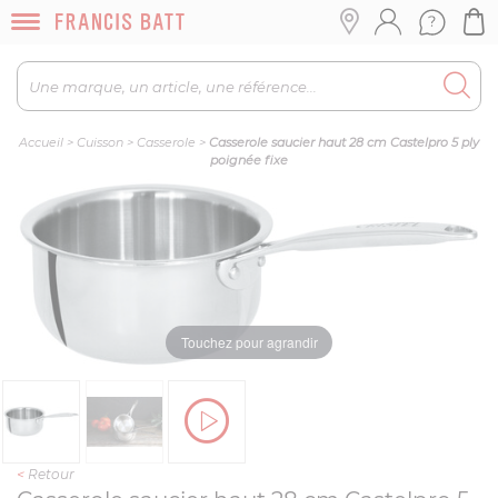
Accueil
>
Cuisson
>
Casserole
>
Casserole saucier haut 28 cm Castelpro 5 ply
poignée fixe
Touchez pour agrandir
<
Retour