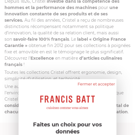
Depuis 1826, Cristel
investie dans la compétence des
hommes et la performance des machines
pour
une
innovation constante de ses produits et de ses
services.
Au fil des années, Cristel a reçu de nombreuses
distinctions récompensant notamment sa politique
d’innovation, la qualité de sa relation client, mais aussi
son
savoir-faire 100% français
. Le
label
« Origine France
Garantie »
obtenue fin 2012 pour ses collections à poignées
fixe et amovible en est le témoignage le plus significatif.
Découvrez l’
Excellence
en matière
d’articles culinaires
français
!
Toutes les collections Cristel offrent ergonomie, design,
simplicité d’utilisation, et technicité.
Fermer et accepter
Une autre valeur essentielle de la marque :
l’environnement.
Depuis plus de 20 ans
déjà, la marque
Cristel met
un point d’honneur à prendre en
considération et respecter l’impact environnemental de
chacun de ses produits de la conception à la réalisation
.
Faites un choix pour vos
données
FRANCIS BATT RECOMMANDE