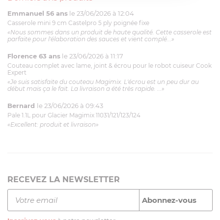
Emmanuel 56 ans
le 23/06/2026 à 12:04
Casserole mini 9 cm Castelpro 5 ply poignée fixe
«Nous sommes dans un produit de haute qualité. Cette casserole est
parfaite pour l'élaboration des sauces et vient complé...»
Florence 63 ans
le 23/06/2026 à 11:17
Couteau complet avec lame, joint & écrou pour le robot cuiseur Cook
Expert
«Je suis satisfaite du couteau Magimix. L'écrou est un peu dur au
début mais ça le fait. La livraison a été très rapide. ...»
Bernard
le 23/06/2026 à 09:43
Pale 1.1L pour Glacier Magimix 11031/121/123/124
«Excellent: produit et livraison»
RECEVEZ LA NEWSLETTER