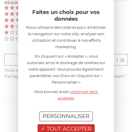
RÉSUMÉ
(0)
Faites un choix pour vos
(0)
données
(0)
(0)
Nous utilisons des cookies pour améliorer
(0)
la navigation sur notre site, analyser son
(0)
utilisation et contribuer à nos efforts
marketing.
En cliquant sur « Accepter », vous
Déposer un avis
autorisez ainsi le stockage de cookies sur
votre appareil. Vous pouvez également
Vous avez acheté ce produit sur francisbatt.com ?
paramétrer vos choix en cliquant sur «
Partagez votre avis avec les autres clients dès maintenant !
Personnaliser »
Vous pouvez aussi
continuer sans
accepter
PERSONNALISER
TOUT ACCEPTER