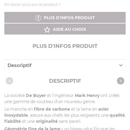
En savoir plus sur ce produit
+
PLUS D'INFOS PRODUIT
AIDE AU CHOIX
PLUS D'INFOS PRODUIT
Descriptif
Caractéristiques
DESCRIPTIF
Recettes avec cet article
La société
De Buyer
et l’ingénieur
Mark Henry
ont créés
une gamme de couteau d’un nouveau genre.
Le manche en
fibre de carbone
et la lame en
acier
inoxydable
, assure aux chefs les plus exigeants une
qualité
,
fiabilité
et une
originalité
sans pareil.
Géométrie fine de la lame :
un biseau plus fin que les