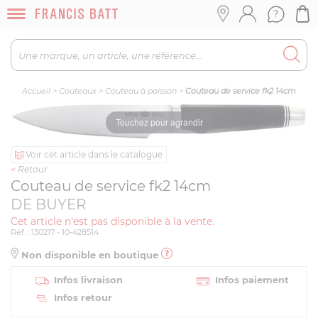
Accueil
>
Couteaux
>
Couteau à poisson
>
Couteau de service fk2 14cm
Touchez pour agrandir
Voir cet article dans le catalogue
<
Retour
Couteau de service fk2 14cm
DE BUYER
Cet article n'est pas disponible à la vente.
Réf. : 130217 - 10-428514
Non disponible en boutique
Infos livraison
Infos paiement
Infos retour