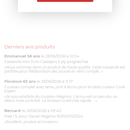
Derniers avis produits
Emmanuel 56 ans
le 23/06/2026 à 12:04
Casserole mini 9 cm Castelpro 5 ply poignée fixe
«Nous sommes dans un produit de haute qualité. Cette casserole est
parfaite pour l'élaboration des sauces et vient complé...»
Florence 63 ans
le 23/06/2026 à 11:17
Couteau complet avec lame, joint & écrou pour le robot cuiseur Cook
Expert
«Je suis satisfaite du couteau Magimix. L'écrou est un peu dur au
début mais ça le fait. La livraison a été très rapide. ...»
Bernard
le 23/06/2026 à 09:43
Pale 1.1L pour Glacier Magimix 11031/121/123/124
«Excellent: produit et livraison»