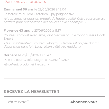
Derniers avis produits
Emmanuel 56 ans
le 23/06/2026 à 12:04
Casserole mini 9 cm Castelpro 5 ply poignée fixe
«Nous sommes dans un produit de haute qualité. Cette casserole est
parfaite pour l'élaboration des sauces et vient complé...»
Florence 63 ans
le 23/06/2026 à 11:17
Couteau complet avec lame, joint & écrou pour le robot cuiseur Cook
Expert
«Je suis satisfaite du couteau Magimix. L'écrou est un peu dur au
début mais ça le fait. La livraison a été très rapide. ...»
Bernard
le 23/06/2026 à 09:43
Pale 1.1L pour Glacier Magimix 11031/121/123/124
«Excellent: produit et livraison»
RECEVEZ LA NEWSLETTER