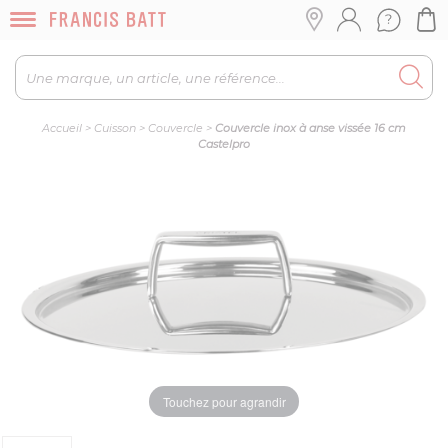
Accueil
>
Cuisson
>
Couvercle
>
Couvercle inox à anse vissée 16 cm
Castelpro
Touchez pour agrandir