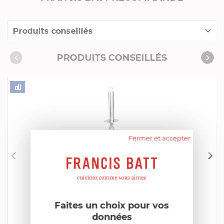
Produits conseillés
Consommables complémentaires
PRODUITS CONSEILLÉS
Livres de cuisine
Fermer et accepter
CRISTEL
Presse Purée
EN STOCK - ENVOI SOUS 24/48H
Faites un choix pour vos
29,52 €
données
Acheter
Comparer