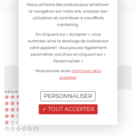
Nous utilisons des cookies pour améliorer
la navigation sur notre site, analyser son
utilisation et contribuer à nos efforts
AIDE AU CHOIX
marketing.
En cliquant sur « Accepter », vous
AVIS CLIENT
autorisez ainsi le stockage de cookies sur
votre appareil. Vous pouvez également
paramétrer vos choix en cliquant sur «
Personnaliser »
Vous pouvez aussi
continuer sans
NOTE MOYENNE
Pas encore de note
accepter
RÉSUMÉ
PERSONNALISER
(0)
(0)
TOUT ACCEPTER
(0)
(0)
(0)
(0)