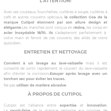
L'ATTENTION!
Avec ses couteaux, fourchettes, cuillères à soupe, cuillères à
café et autres couverts spéciaux,
la collection Goa de la
marque Cutipol étonnent par son allure design et
élélgante
.Les manches sont conçus en
résine,
les corps en
acier inoxydable 18/10. Ils
s'adapteront parfaitement à
votre main et feront de ces couverts des alliés de votre
quotidien.
ENTRETIEN ET NETTOYAGE
Convient à un lavage au lave-vaisselle
mais il est
conseillé de sortir rapidement le couvert du lave-vaisselle
afin d'éviter la corrosion
.Essuyer après lavage avec un
torchon sec pour éviter les traces.
Ne pas
utiliser de matière abrasive
.
À PROPOS DE CUTIPOL
Cutipol est l'alliance entre
expertise
et
innovation
.
La
savoir-faire
de la marque remonte aux origines de