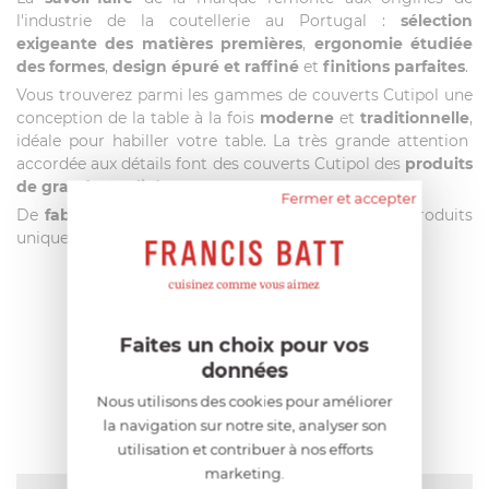
l'industrie de la coutellerie au Portugal :
sélection
exigeante des matières premières
,
ergonomie étudiée
des formes
,
design épuré et raffiné
et
finitions parfaites
.
Vous trouverez parmi les gammes de couverts Cutipol une
conception de la table à la fois
moderne
et
traditionnelle
,
idéale pour habiller votre table. La très grande attention
accordée aux détails font des couverts Cutipol des
produits
de grande qualité
.
Fermer et accepter
De
fabrication artisanale
, Cutipol vous offre des produits
uniques, d'exception.
AIDE AU CHOIX
Faites un choix pour vos
données
AVIS CLIENT
Nous utilisons des cookies pour améliorer
la navigation sur notre site, analyser son
utilisation et contribuer à nos efforts
marketing.