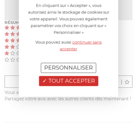
NOTE MOYENNE
En cliquant sur « Accepter », vous
Pas encore de note
autorisez ainsi le stockage de cookies sur
votre appareil. Vous pouvez également
RÉSUMÉ
paramétrer vos choix en cliquant sur «
(0)
Personnaliser »
(0)
(0)
Vous pouvez aussi
continuer sans
(0)
accepter
(0)
(0)
PERSONNALISER
TOUT ACCEPTER
Déposer un avis
Vous avez acheté ce produit sur francisbatt.com ?
Partagez votre avis avec les autres clients dès maintenant !