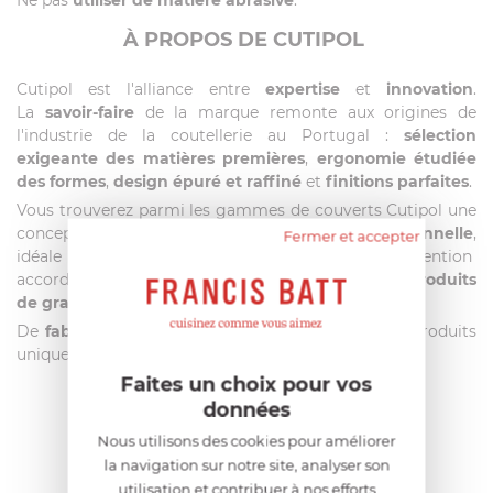
À PROPOS DE CUTIPOL
Cutipol est l'alliance entre
expertise
et
innovation
.
La
savoir-faire
de la marque remonte aux origines de
l'industrie de la coutellerie au Portugal :
sélection
exigeante des matières premières
,
ergonomie étudiée
des formes
,
design épuré et raffiné
et
finitions parfaites
.
Vous trouverez parmi les gammes de couverts Cutipol une
conception de la table à la fois
moderne
et
traditionnelle
,
Fermer et accepter
idéale pour habiller votre table. La très grande attention
accordée aux détails font des couverts Cutipol des
produits
de grande qualité
.
De
fabrication artisanale
, Cutipol vous offre des produits
uniques, d'exception.
Faites un choix pour vos
données
AIDE AU CHOIX
Nous utilisons des cookies pour améliorer
la navigation sur notre site, analyser son
utilisation et contribuer à nos efforts