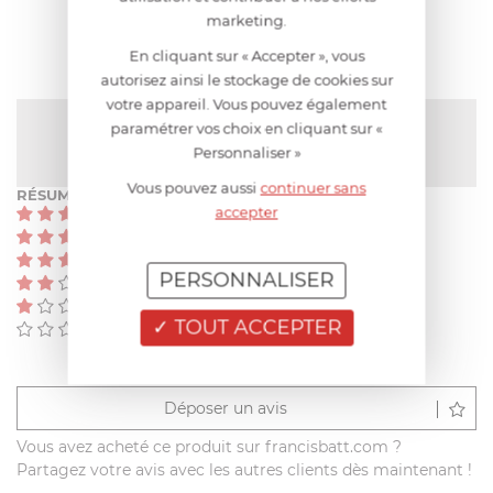
AVIS CLIENT
marketing.
En cliquant sur « Accepter », vous
autorisez ainsi le stockage de cookies sur
votre appareil. Vous pouvez également
NOTE MOYENNE
paramétrer vos choix en cliquant sur «
Pas encore de note
Personnaliser »
Vous pouvez aussi
continuer sans
RÉSUMÉ
accepter
(0)
(0)
(0)
PERSONNALISER
(0)
(0)
TOUT ACCEPTER
(0)
Déposer un avis
Vous avez acheté ce produit sur francisbatt.com ?
Partagez votre avis avec les autres clients dès maintenant !