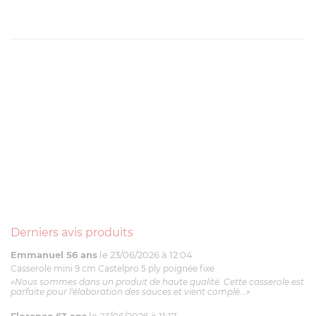
Derniers avis produits
Emmanuel 56 ans
le 23/06/2026 à 12:04
Casserole mini 9 cm Castelpro 5 ply poignée fixe
«Nous sommes dans un produit de haute qualité. Cette casserole est
parfaite pour l'élaboration des sauces et vient complé...»
Florence 63 ans
le 23/06/2026 à 11:17