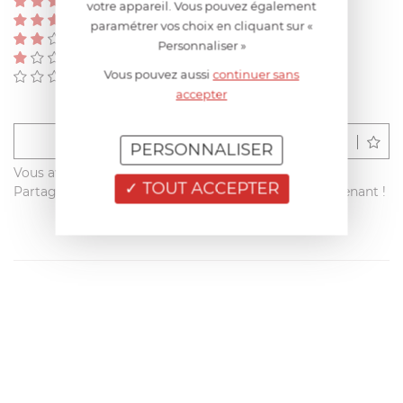
(0)
votre appareil. Vous pouvez également
(0)
paramétrer vos choix en cliquant sur «
(0)
Personnaliser »
(0)
Vous pouvez aussi
continuer sans
(0)
accepter
Déposer un avis
PERSONNALISER
Vous avez acheté ce produit sur francisbatt.com ?
TOUT ACCEPTER
Partagez votre avis avec les autres clients dès maintenant !