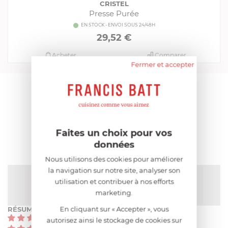
CRISTEL
Presse Purée
EN STOCK - ENVOI SOUS 24/48H
29,52 €
Acheter
Comparer
Fermer et accepter
AIDE AU CHOIX
AVIS CLIENT
Faites un choix pour vos
données
Nous utilisons des cookies pour améliorer
la navigation sur notre site, analyser son
NOTE MOYENNE
utilisation et contribuer à nos efforts
Pas encore de note
marketing.
En cliquant sur « Accepter », vous
RÉSUMÉ
(0)
autorisez ainsi le stockage de cookies sur