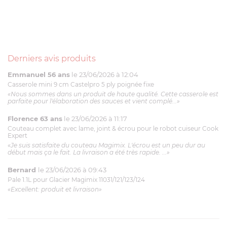
Derniers avis produits
Emmanuel 56 ans
le 23/06/2026 à 12:04
Casserole mini 9 cm Castelpro 5 ply poignée fixe
«Nous sommes dans un produit de haute qualité. Cette casserole est
parfaite pour l'élaboration des sauces et vient complé...»
Florence 63 ans
le 23/06/2026 à 11:17
Couteau complet avec lame, joint & écrou pour le robot cuiseur Cook
Expert
«Je suis satisfaite du couteau Magimix. L'écrou est un peu dur au
début mais ça le fait. La livraison a été très rapide. ...»
Bernard
le 23/06/2026 à 09:43
Pale 1.1L pour Glacier Magimix 11031/121/123/124
«Excellent: produit et livraison»