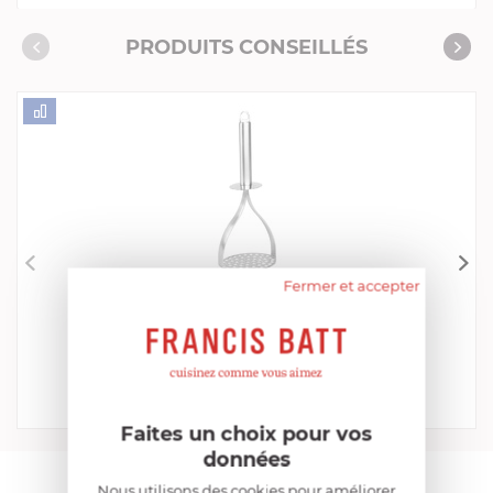
Consommables complémentaires
PRODUITS CONSEILLÉS
Livres de cuisine
Fermer et accepter
CRISTEL
Presse Purée
EN STOCK - ENVOI SOUS 24/48H
29,52 €
Acheter
Comparer
Faites un choix pour vos
données
Nous utilisons des cookies pour améliorer