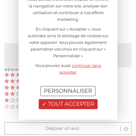
AIDE AU CHOIX
la navigation sur notre site, analyser son
utilisation et contribuer à nos efforts
AVIS CLIENT
marketing.
En cliquant sur « Accepter », vous
autorisez ainsi le stockage de cookies sur
votre appareil. Vous pouvez également
paramétrer vos choix en cliquant sur «
NOTE MOYENNE
Pas encore de note
Personnaliser »
Vous pouvez aussi
continuer sans
RÉSUMÉ
accepter
(0)
(0)
(0)
PERSONNALISER
(0)
(0)
TOUT ACCEPTER
(0)
Déposer un avis