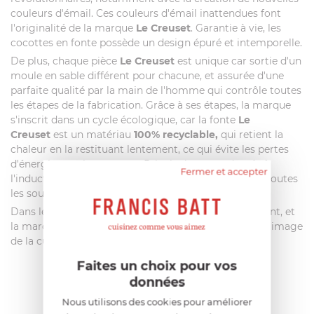
couleurs d'émail. Ces couleurs d'émail inattendues font
l'originalité de la marque
Le Creuset
. Garantie à vie, les
cocottes en fonte possède un design épuré et intemporelle.
De plus, chaque pièce
Le Creuset
est unique car sortie d'un
moule en sable différent pour chacune, et assurée d'une
parfaite qualité par la main de l'homme qui contrôle toutes
les étapes de la fabrication. Grâce à ses étapes, la marque
s'inscrit dans un cycle écologique, car la fonte
Le
Creuset
est un matériau
100% recyclable,
qui retient la
chaleur en la restituant lentement, ce qui évite les pertes
d'énergie trop importante. Principalement adaptée à
Fermer et accepter
l'induction, la fonte est néanmoins compatible avec toutes
les sources de chaleur.
Dans les années 70-80, les cocottes s'internationalisent, et
la marque est alors associée dans le monde entier à l'image
de la cuisine et du style français.
Faites un choix pour vos
données
AIDE AU CHOIX
Nous utilisons des cookies pour améliorer