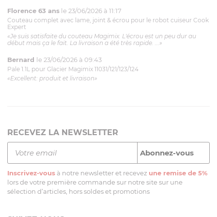
Florence 63 ans
le 23/06/2026 à 11:17
Couteau complet avec lame, joint & écrou pour le robot cuiseur Cook
Expert
«Je suis satisfaite du couteau Magimix. L'écrou est un peu dur au
début mais ça le fait. La livraison a été très rapide. ...»
Bernard
le 23/06/2026 à 09:43
Pale 1.1L pour Glacier Magimix 11031/121/123/124
«Excellent: produit et livraison»
RECEVEZ LA NEWSLETTER
Inscrivez-vous
à notre newsletter et recevez
une remise de 5%
lors de votre première commande sur notre site sur une
sélection d’articles, hors soldes et promotions