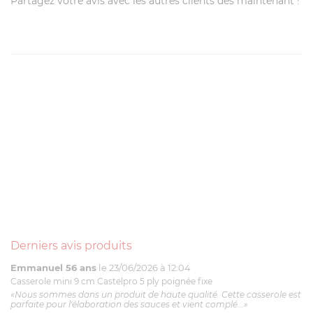
Partagez votre avis avec les autres clients dès maintenant !
Derniers avis produits
Emmanuel 56 ans
le 23/06/2026 à 12:04
Casserole mini 9 cm Castelpro 5 ply poignée fixe
«Nous sommes dans un produit de haute qualité. Cette casserole est
parfaite pour l'élaboration des sauces et vient complé...»