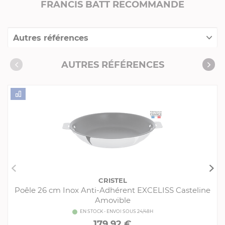
FRANCIS BATT RECOMMANDE
Autres références
Collection "Casteline Amovible"
AUTRES RÉFÉRENCES
Collection "Poêles"
Collection "Revêtement anti-adhérent"
Produits conseillés
Consommables complémentaires
Livres de cuisine
CRISTEL
Poêle 26 cm Inox Anti-Adhérent EXCELISS Casteline
Amovible
EN STOCK - ENVOI SOUS 24/48H
179,92 €