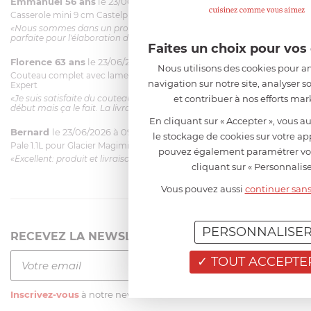
Emmanuel 56 ans
le 23/06/2026 à 12:04
Casserole mini 9 cm Castelpro 5 ply poignée fixe
«Nous sommes dans un produit de haute qualité. Cette casserole est
parfaite pour l'élaboration des sauces et vient complé...»
Faites un choix pour vo
Florence 63 ans
le 23/06/2026 à 11:17
Nous utilisons des cookies pour am
Couteau complet avec lame, joint & écrou pour le robot cuiseur Cook
navigation sur notre site, analyser so
Expert
et contribuer à nos efforts mar
«Je suis satisfaite du couteau Magimix. L'écrou est un peu dur au
début mais ça le fait. La livraison a été très rapide. ...»
En cliquant sur « Accepter », vous au
Bernard
le 23/06/2026 à 09:43
le stockage de cookies sur votre ap
Pale 1.1L pour Glacier Magimix 11031/121/123/124
pouvez également paramétrer vo
«Excellent: produit et livraison»
cliquant sur « Personnalise
Vous pouvez aussi
continuer sans
PERSONNALISE
RECEVEZ LA NEWSLETTER
TOUT ACCEPTE
Inscrivez-vous
à notre newsletter