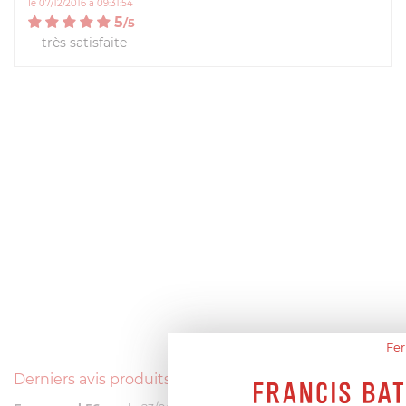
le 07/12/2016 à 09:31:54
5
/
5
très satisfaite
Fer
Derniers avis produits