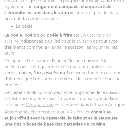
service d’un geste simple. La poignée amovible vous offrira
également un
rangement compact
:
chaque article
s’emboite les uns dans les autres
pour un gain de place
optimal dans votre cuisine.
La poêle :
La poêle, poêlon
ou
poêle à frire
est un
ustensile de
cuisine
indispensable utilisé pour la
cuisson
de tout type
d'aliments comme la
viande
, le poisson, les
légumes
, les
œufs
.
On appelle l’utilisation d’une poêle, une cuisson à la
poêle mais il est également très courant d’utiliser les
verbes
poêler, frire, rissoler
ou
braiser
en fonction du type
d’aliment que l’on souhaite cuire et de la manière dont on
procède.
Cet ustensile de cuisson peut être rapproché de la cuisson
ancestrale sur pierre mais trouve surtout sa source dans
l'ancienne
Mésopotamie
, en Grèce et dans la Rome Antique.
e
Abandonnée elle réapparait au
XI
siècle
et
constitue
aujourd’hui avec la casserole, le faitout et la sauteuse
une des pièces de base des batteries de cuisine
.