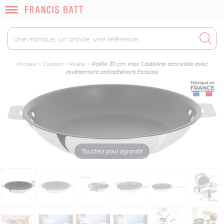
Accueil
>
Cuisson
>
Poêle
>
Poêle 30 cm inox Casteline amovible avec
revêtement antiadhérent Exceliss
Touchez pour agrandir