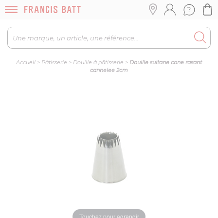
Accueil
>
Pâtisserie
>
Douille à pâtisserie
>
Douille sultane cone rasant
cannelee 2cm
Touchez pour agrandir