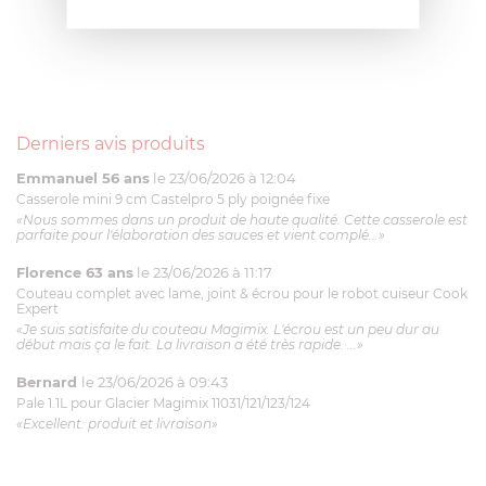
Derniers avis produits
Emmanuel 56 ans
le 23/06/2026 à 12:04
Casserole mini 9 cm Castelpro 5 ply poignée fixe
«Nous sommes dans un produit de haute qualité. Cette casserole est
parfaite pour l'élaboration des sauces et vient complé...»
Florence 63 ans
le 23/06/2026 à 11:17
Couteau complet avec lame, joint & écrou pour le robot cuiseur Cook
Expert
«Je suis satisfaite du couteau Magimix. L'écrou est un peu dur au
début mais ça le fait. La livraison a été très rapide. ...»
Bernard
le 23/06/2026 à 09:43
Pale 1.1L pour Glacier Magimix 11031/121/123/124
«Excellent: produit et livraison»