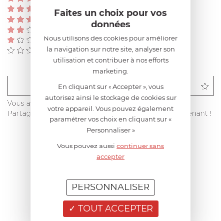
(0)
Faites un choix pour vos
(0)
données
(0)
Nous utilisons des cookies pour améliorer
(0)
la navigation sur notre site, analyser son
(0)
utilisation et contribuer à nos efforts
marketing.
Déposer un avis
En cliquant sur « Accepter », vous
autorisez ainsi le stockage de cookies sur
Vous avez acheté ce produit sur francisbatt.com ?
votre appareil. Vous pouvez également
Partagez votre avis avec les autres clients dès maintenant !
paramétrer vos choix en cliquant sur «
Personnaliser »
Vous pouvez aussi
continuer sans
accepter
PERSONNALISER
TOUT ACCEPTER