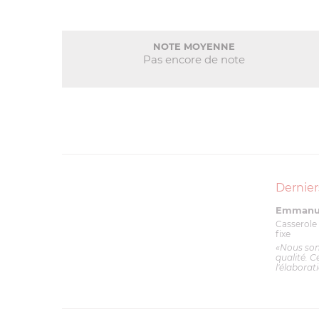
NOTE MOYENNE
Pas encore de note
Dernier
Emmanue
Casserole 
fixe
«Nous so
qualité. C
l'élaborat