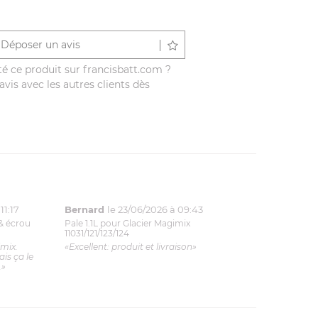
Déposer un avis
é ce produit sur francisbatt.com ?
vis avec les autres clients dès
11:17
Bernard
le 23/06/2026 à 09:43
& écrou
Pale 1.1L pour Glacier Magimix
11031/121/123/124
imix.
«Excellent: produit et livraison»
is ça le
.»