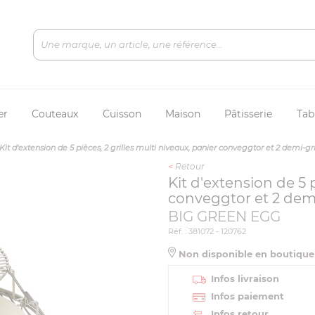
er
Couteaux
Cuisson
Maison
Pâtisserie
Tab
Kit d'extension de 5 pièces, 2 grilles multi niveaux, panier conveggtor et 2 demi-gri
<
Retour
Kit d'extension de 5 p
conveggtor et 2 demi-
BIG GREEN EGG
Réf. : 381072 - 120762
Non disponible en boutiqu
Infos livraison
Infos paiement
Infos retour