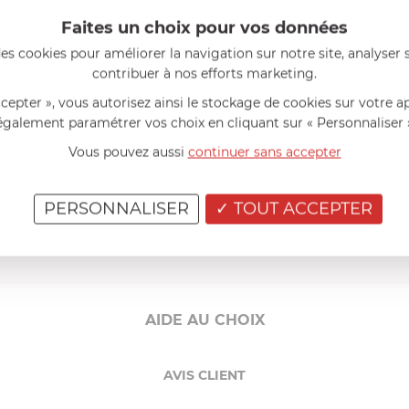
Faites un choix pour vos données
es cookies pour améliorer la navigation sur notre site, analyser s
contribuer à nos efforts marketing.
ccepter », vous autorisez ainsi le stockage de cookies sur votre a
BIG GREEN EGG
BIG GREEN EGG
également paramétrer vos choix en cliquant sur « Personnaliser 
Panier de Conveggtor L p
Demi Grille Fonte L
recevoir 2 demie-pierre
Vous pouvez aussi
continuer sans accepter
cuisson plates 38107
EN STOCK - ENVOI SOUS 24/48H
EN STOCK - ENVOI SOUS 24/4
40,00 €
119,20 €
PERSONNALISER
TOUT ACCEPTER
cheter
Comparer
Acheter
Comp
AIDE AU CHOIX
AVIS CLIENT