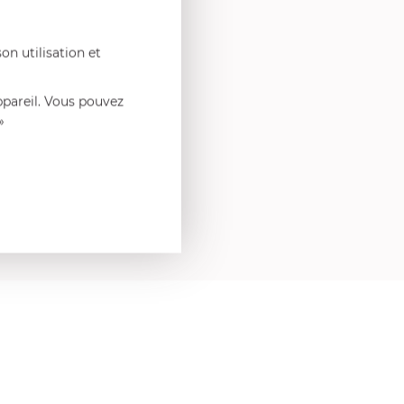
on utilisation et
ppareil. Vous pouvez
»
ouvant
s de
8
8H
arer