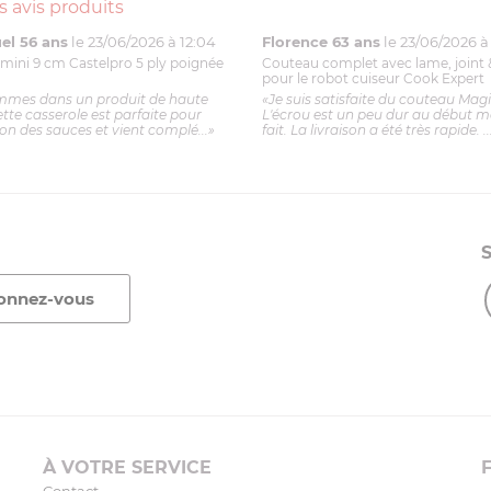
s avis produits
l 56 ans
le 23/06/2026 à 12:04
Florence 63 ans
le 23/06/2026 à 
mini 9 cm Castelpro 5 ply poignée
Couteau complet avec lame, joint 
pour le robot cuiseur Cook Expert
mmes dans un produit de haute
«Je suis satisfaite du couteau Mag
ette casserole est parfaite pour
L'écrou est un peu dur au début ma
ion des sauces et vient complé...»
fait. La livraison a été très rapide. ..
À VOTRE SERVICE