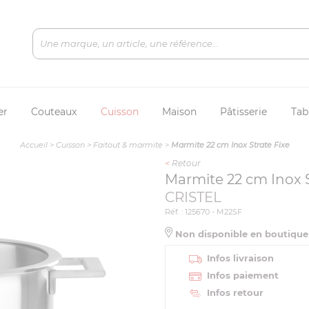
er
Couteaux
Cuisson
Maison
Pâtisserie
Tab
Accueil
>
Cuisson
>
Faitout & marmite
>
Marmite 22 cm Inox Strate Fixe
<
Retour
Marmite 22 cm Inox S
CRISTEL
Réf. : 125670 - M22SF
Non disponible en boutiqu
Infos livraison
Infos paiement
Infos retour