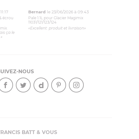
11:17
Bernard
le 23/06/2026 à 09:43
& écrou
Pale 1.1L pour Glacier Magimix
11031/121/123/124
imix.
«Excellent: produit et livraison»
is ça le
.»
SUIVEZ-NOUS
FRANCIS BATT & VOUS