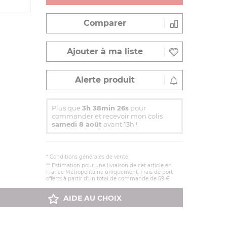
Comparer
Ajouter à ma liste
Alerte produit
Plus que
3h 38min 25s
pour
commander et recevoir mon colis
samedi 8 août
avant 13h !
*
Conditions générales de vente
** Estimation pour une livraison de cet article en
France Métropolitaine uniquement. Frais de port
offerts à partir d'un total de commande de 59 €
AIDE AU CHOIX