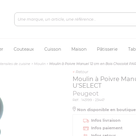
er
Couteaux
Cuisson
Maison
Pâtisserie
Tab
tensiles de cuisine
>
Moulin
>
Moulin à Poivre Manuel 12 cm en Bois Chocolat PA
<
Retour
Moulin à Poivre Manu
U'SELECT
Peugeot
Réf. : 143199 - 23447
Non disponible en boutiqu
Infos livraison
Infos paiement
Infos retour