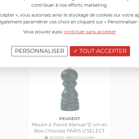
FRANCIS BATT RECOMMANDE
contribuer à nos efforts marketing.
ccepter », vous autorisez ainsi le stockage de cookies sur votre a
Autres références
Collection "Moulins Manuels"
également paramétrer vos choix en cliquant sur « Personnaliser 
Vous pouvez aussi
continuer sans accepter
AUTRES RÉFÉRENCES
PERSONNALISER
TOUT ACCEPTER
PEUGEOT
Moulin à Poivre Manuel 12 cm en
Bois Chocolat PARIS U'SELECT
EN STOCK - ENVOI SOUS 24/48H