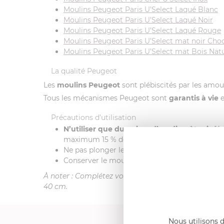
Moulins Peugeot Paris U’Select Laqué Blanc
Moulins Peugeot Paris U’Select Laqué Noir
Moulins Peugeot Paris U’Select Laqué Rouge
Moulins Peugeot Paris U’Select mat noir Cho
Moulins Peugeot Paris U’Select mat Bois Nat
La qualité Peugeot
Les
moulins Peugeot
sont plébiscités par les amour
Tous les mécanismes Peugeot sont
garantis à vie
e
Précautions d’utilisation
N’utiliser que du poivre d’un diamètre infé
maximum 15 % de baies roses dans le mélange
Ne pas plonger le moulin dans l’eau et ne pas 
Conserver le moulin rempli de poivre à l'abri d
À noter : Complétez votre moulin à poivre Paris U’S
40 cm.
Nous utilisons d