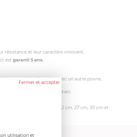
ur résistance et leur caractère innovant.
ct est
garanti 5 ans.
s baies roses (si mélangées avec un autre poivre,
Fermer et accepter
ent humide suffit à son entretien.
nné. Existe en taille 18 cm, 22 cm, 27 cm, 30 cm et
on utilisation et