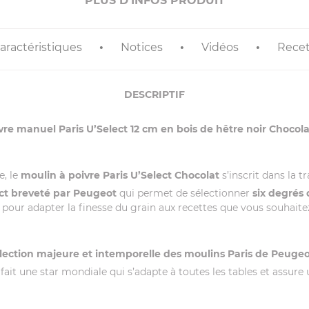
PLUS D'INFOS PRODUIT
aractéristiques
Notices
Vidéos
Recet
DESCRIPTIF
vre manuel Paris U’Select 12 cm en bois de hêtre noir Chocol
e, le
moulin à poivre Paris U’Select Chocolat
s’inscrit dans la 
ct breveté par Peugeot
qui permet de sélectionner
six degrés
pour adapter la finesse du grain aux recettes que vous souhaite
llection majeure et intemporelle des moulins Paris de Peugeo
fait une star mondiale qui s’adapte à toutes les tables et assure