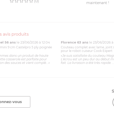
(0)
maintenant !
s avis produits
l 56 ans
le 23/06/2026 à 12:04
Florence 63 ans
le 23/06/2026 à 
mini 9 cm Castelpro 5 ply poignée
Couteau complet avec lame, joint 
pour le robot cuiseur Cook Expert
mmes dans un produit de haute
«Je suis satisfaite du couteau Mag
ette casserole est parfaite pour
L'écrou est un peu dur au début ma
ion des sauces et vient complé...»
fait. La livraison a été très rapide. ..