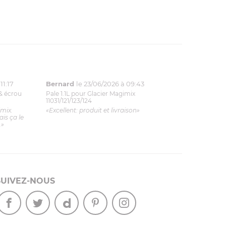
11:17
Bernard
le 23/06/2026 à 09:43
& écrou
Pale 1.1L pour Glacier Magimix
11031/121/123/124
imix.
«Excellent: produit et livraison»
is ça le
.»
SUIVEZ-NOUS