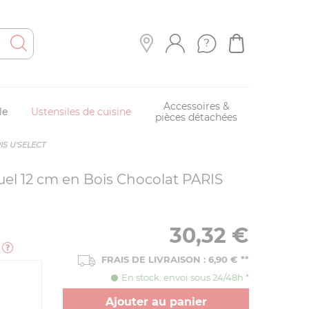
Accessoires &
le
Ustensiles de cuisine
pièces détachées
RIS U'SELECT
el 12 cm en Bois Chocolat PARIS
30,32
€
e
FRAIS DE LIVRAISON : 6,90 € **
En stock. envoi sous 24/48h *
Ajouter au panier