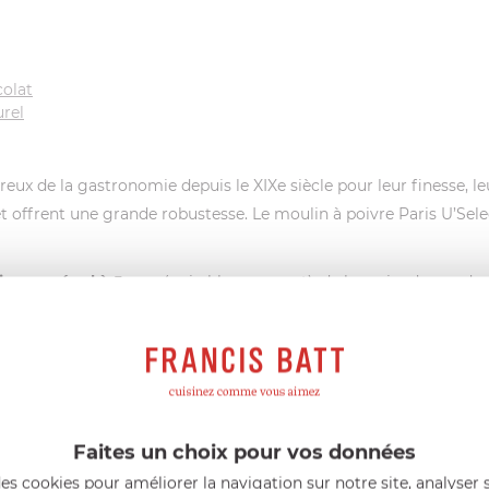
colat
urel
eux de la gastronomie depuis le XIXe siècle pour leur finesse, le
t offrent une grande robustesse. Le moulin à poivre Paris U’Sele
rieur ou égal à 5 mm
(noir, blanc ou vert), de la coriandre ou de
).
utiliser de produits détergents pour le laver. Un chiffon légèrem
e la chaleur, de l'humidité et du gel.
elect en bois Chocolat avec le moulin à sel Paris U’Select coordo
Faites un choix pour vos données
es cookies pour améliorer la navigation sur notre site, analyser s