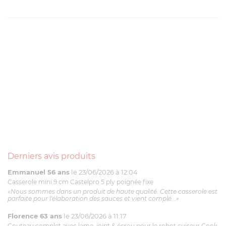
Derniers avis produits
Emmanuel 56 ans
le 23/06/2026 à 12:04
Casserole mini 9 cm Castelpro 5 ply poignée fixe
«Nous sommes dans un produit de haute qualité. Cette casserole est
parfaite pour l'élaboration des sauces et vient complé...»
Florence 63 ans
le 23/06/2026 à 11:17
Couteau complet avec lame, joint & écrou pour le robot cuiseur Cook