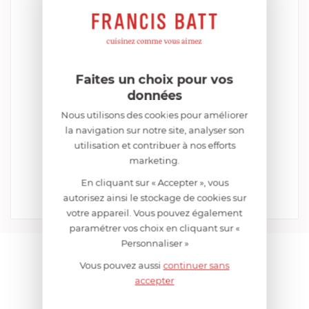
Faites un choix pour vos
données
Nous utilisons des cookies pour améliorer
PEUGEOT
la navigation sur notre site, analyser son
Moulin à Poivre Manuel 9 cm en Acrylique
utilisation et contribuer à nos efforts
Transparent NANCY
marketing.
EN RUPTURE DE STOCK MOMENTANÉE
En cliquant sur « Accepter », vous
25,52 €
autorisez ainsi le stockage de cookies sur
Comparer
votre appareil. Vous pouvez également
paramétrer vos choix en cliquant sur «
Personnaliser »
AIDE AU CHOIX
Vous pouvez aussi
continuer sans
accepter
AVIS CLIENT