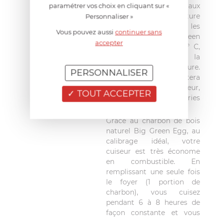
Hautement résistante aux
paramétrer vos choix en cliquant sur «
variations de température
Personnaliser »
et aux températures les
Vous pouvez aussi
continuer sans
plus élevées, Big Green
accepter
Egg cuit de 50 à 350° C,
quelque soit la
température extérieure.
PERSONNALISER
Plus rien ne vous arrêtera
pour cuisiner en extérieur,
TOUT ACCEPTER
ni l'hiver, ni les intempéries
!
Grâce au charbon de bois
naturel Big Green Egg, au
calibrage idéal, votre
cuiseur est très économe
en combustible. En
remplissant une seule fois
le foyer (1 portion de
charbon), vous cuisez
pendant 6 à 8 heures de
façon constante et vous