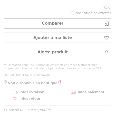
Inscription newsletter
Comparer
Ajouter à ma liste
Alerte produit
** Estimation pour une livraison de cet article en France Métropolitaine
uniquement. Frais de port offerts à partir d'un total de commande de 59 €
Réf. : 381336 - PSLTA_promo2026
Non disponible en boutique
Infos livraison
Infos paiement
Infos retour
En savoir plus sur ce produit
+