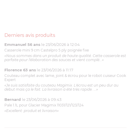
Derniers avis produits
Emmanuel 56 ans
le 23/06/2026 à 12:04
Casserole mini 9 cm Castelpro 5 ply poignée fixe
«Nous sommes dans un produit de haute qualité. Cette casserole est
parfaite pour l'élaboration des sauces et vient complé...»
Florence 63 ans
le 23/06/2026 à 11:17
Couteau complet avec lame, joint & écrou pour le robot cuiseur Cook
Expert
«Je suis satisfaite du couteau Magimix. L'écrou est un peu dur au
début mais ça le fait. La livraison a été très rapide. ...»
Bernard
le 23/06/2026 à 09:43
Pale 1.1L pour Glacier Magimix 11031/121/123/124
«Excellent: produit et livraison»