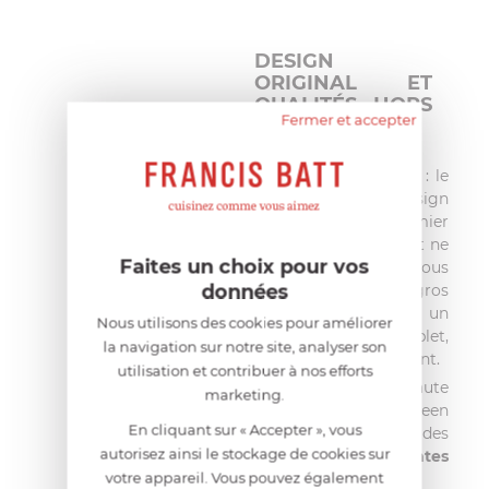
DESIGN
ORIGINAL ET
QUALITÉS HORS
Fermer et accepter
NORME
Vous l'aurez remarquer : le
Big Green Egg a un design
peu commun. Au premier
coup d'oeil, il intrigue et ne
Faites un choix pour vos
laisse pas indifférent. Sous
données
sa forme amusante de gros
oeuf vert, se cache un
Nous utilisons des cookies pour améliorer
ustensile complet,
la navigation sur notre site, analyser son
ingénieux et très résistant.
utilisation et contribuer à nos efforts
La céramique de très haute
marketing.
qualité de votre Big Green
En cliquant sur « Accepter », vous
Egg possède des
autorisez ainsi le stockage de cookies sur
propriétés isolantes
votre appareil. Vous pouvez également
exceptionnelles
.