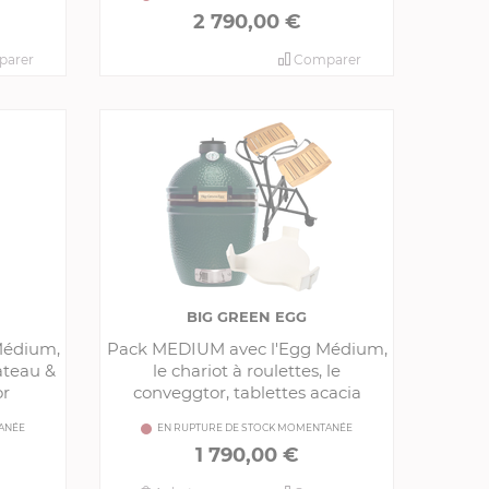
2 790,00 €
arer
Comparer
BIG GREEN EGG
Médium,
Pack MEDIUM avec l'Egg Médium,
ateau &
le chariot à roulettes, le
or
conveggtor, tablettes acacia
ANÉE
EN RUPTURE DE STOCK MOMENTANÉE
1 790,00 €