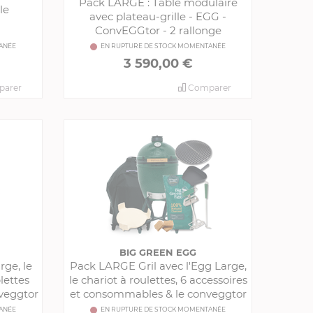
Pack LARGE : Table modulaire
le
avec plateau-grille - EGG -
ConvEGGtor - 2 rallonge
ANÉE
EN RUPTURE DE STOCK MOMENTANÉE
3 590,00 €
arer
Comparer
BIG GREEN EGG
ge, le
Pack LARGE Gril avec l'Egg Large,
blettes
le chariot à roulettes, 6 accessoires
nveggtor
et consommables & le conveggtor
ANÉE
EN RUPTURE DE STOCK MOMENTANÉE