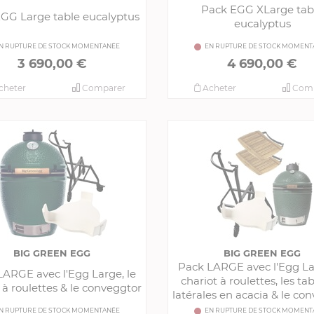
Pack EGG XLarge tab
GG Large table eucalyptus
eucalyptus
N RUPTURE DE STOCK MOMENTANÉE
EN RUPTURE DE STOCK MOMENT
3 690,00 €
4 690,00 €
cheter
Comparer
Acheter
Comp
BIG GREEN EGG
BIG GREEN EGG
Pack LARGE avec l'Egg Lar
LARGE avec l'Egg Large, le
chariot à roulettes, les ta
 à roulettes & le conveggtor
latérales en acacia & le co
N RUPTURE DE STOCK MOMENTANÉE
EN RUPTURE DE STOCK MOMENT