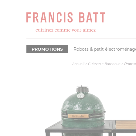
PROMOTIONS
Robots & petit électroménag
Accueil
>
Cuisson
>
Barbecue
>
Promo P