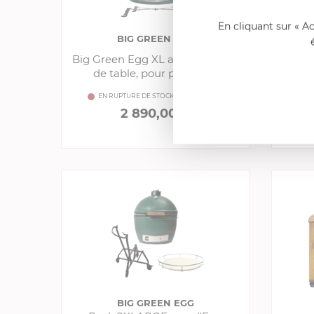
En cliquant sur « A
BIG GREEN EGG
Big Green Egg XL avec, berceau
Meub
de table, pour pose libre
avec u
EN RUPTURE DE STOCK MOMENTANÉE
E
2 890,00 €
Comparer
BIG GREEN EGG