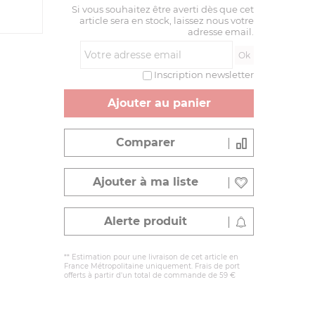
Si vous souhaitez être averti dès que cet
article sera en stock, laissez nous votre
adresse email.
Inscription newsletter
Ajouter au panier
Comparer
Ajouter à ma liste
Alerte produit
** Estimation pour une livraison de cet article en
France Métropolitaine uniquement. Frais de port
offerts à partir d'un total de commande de 59 €