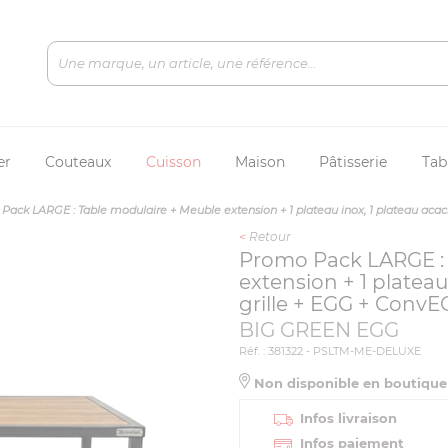
er
Couteaux
Cuisson
Maison
Pâtisserie
Tab
ack LARGE : Table modulaire + Meuble extension + 1 plateau inox, 1 plateau acaci
<
Retour
Promo Pack LARGE : 
extension + 1 plateau 
grille + EGG + ConvE
BIG GREEN EGG
Réf. : 381322 - PSLTM-ME-DELUXE
Non disponible en boutiqu
Infos livraison
Infos paiement