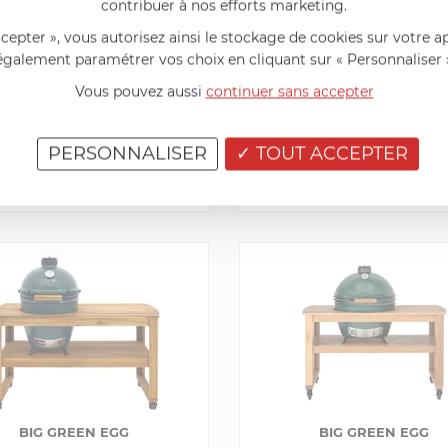
contribuer à nos efforts marketing.
ccepter », vous autorisez ainsi le stockage de cookies sur votre a
BIG GREEN EGG
BIG GREEN EGG
également paramétrer vos choix en cliquant sur « Personnaliser 
Module Extension :Table 
le De Rangement équipé
Vous pouvez aussi
continuer sans accepter
plateau grille inox, 2 pla
n plateau acacia & 4 Roues
Acacia et 4 roues
N RUPTURE DE STOCK MOMENTANÉE
EN RUPTURE DE STOCK MOMENT
PERSONNALISER
TOUT ACCEPTER
1 600,00 €
1 110,00 €
Comparer
Comp
BIG GREEN EGG
BIG GREEN EGG