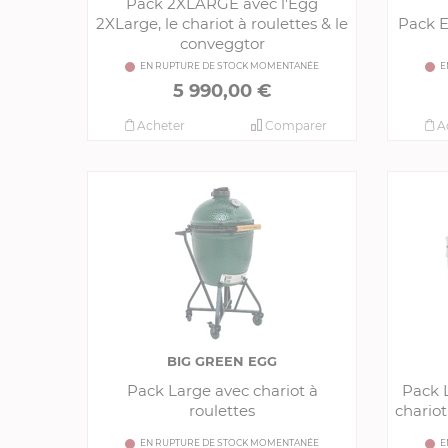
Pack 2XLARGE avec l'Egg
2XLarge, le chariot à roulettes & le
Pack E
conveggtor
EN RUPTURE DE STOCK MOMENTANÉE
E
5 990,00 €
Acheter
Comparer
A
BIG GREEN EGG
Pack Large avec chariot à
Pack 
roulettes
chariot
EN RUPTURE DE STOCK MOMENTANÉE
E