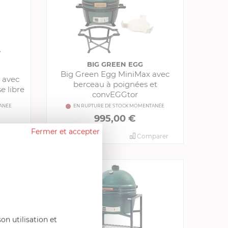
BIG GREEN EGG
Big Green Egg MiniMax avec
 avec
berceau à poignées et
e libre
convEGGtor
ANÉE
EN RUPTURE DE STOCK MOMENTANÉE
995,00 €
Fermer et accepter
arer
Comparer
on utilisation et