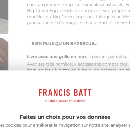
dans un premier temps ce miraculeux ustensile. En
Big Green Egg décide de concevoir son propre mo
modèles du Big Green Egg sont fabriqués au Mexi
production de céramique de haute qualité. La produ
BIEN PLUS QU'UN BARBECUE...
Livré avec une grille en inox
, il permet par défau
Avec ses très nombreux accessoires compatibles
four, en four à pizza ou à pain, en brasero, en rô
Votre
Big Green Egg est donc un cuiseur pol
l'expérimentation culinaire. Avec le même appare
l'entrée au dessert, en passant par l'apéritif :
d'aubergine, côtes de boeuf, viandes marinées et g
pain maison, ragout, tajine, plats exotiques ou or
incomparable. Vos gâteaux et vos tartes retrouven
En saupoudrant des copeaux de bois Big Green Egg
Faites un choix pour vos données
et leur donnez
une saveur incomparable natur
es cookies pour améliorer la navigation sur notre site, analyser s
entre les différentes essences de bois disponibles 