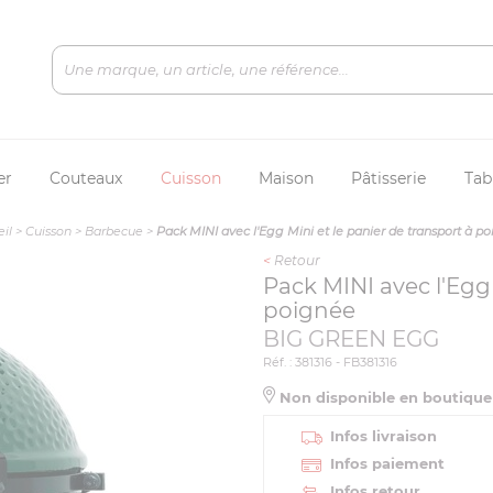
er
Couteaux
Cuisson
Maison
Pâtisserie
Tab
il
>
Cuisson
>
Barbecue
>
Pack MINI avec l'Egg Mini et le panier de transport à p
<
Retour
Pack MINI avec l'Egg 
poignée
BIG GREEN EGG
Réf. : 381316 - FB381316
Non disponible en boutiqu
Infos livraison
Infos paiement
Infos retour