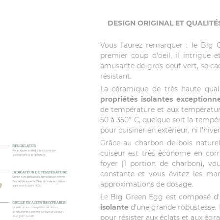
DESIGN ORIGINAL ET QUALIT
Vous l'aurez remarquer : le Bi
premier coup d'oeil, il intrigue e
amusante de gros oeuf vert, se cac
résistant.
La céramique de très haute qua
propriétés isolantes exceptionne
de température et aux température
50 à 350° C, quelque soit la tempér
pour cuisiner en extérieur, ni l'hiver
Grâce au charbon de bois naturel
cuiseur est très économe en comb
foyer (1 portion de charbon), v
constante et vous évitez les mani
approximations de dosage.
Le Big Green Egg est composé d'
isolante
d'une grande robustesse. 
pour résister aux éclats et aux égr