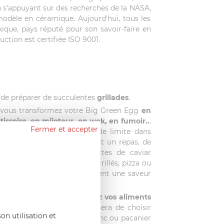
 s'appuyant sur des recherches de la NASA,
dèle en céramique. Aujourd'hui, tous les
que, pays réputé pour son savoir-faire en
ction est certifiée ISO 9001.
t de préparer de succulentes
grillades
.
, vous transformez votre Big Green Egg
en
tissoire, en mijoteur, en wok, en fumoir..
.
Fermer et accepter
yvalent
: vous n'avez plus de limite dans
il, vous préparez dehors tout un repas, de
 à vous les délicieuses recettes de caviar
rillées, légumes sautés ou grillés, pizza ou
iental... Tous vos plats prennent une saveur
t un doux parfum d'antan.
 sur les braises, vous
fumez vos aliments
ellement
. Le plus difficile sera de choisir
on utilisation et
: cerisier, pommier, noyer blanc ou pacanier