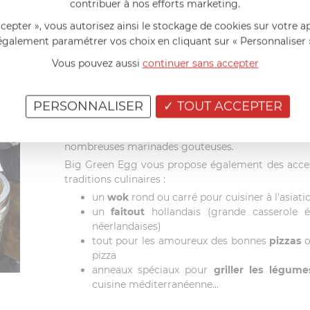
contribuer à nos efforts marketing.
(l'arbre à noix de pécan).
ccepter », vous autorisez ainsi le stockage de cookies sur votre a
également paramétrer vos choix en cliquant sur « Personnaliser 
AMÉRICAIN MAIS PAS SEULEMENT
Vous pouvez aussi
continuer sans accepter
Bien sûr Big Green Egg sera l'ustensile idéal pou
vous permettront de
cuisiner à l'américaine
: h
PERSONNALISER
TOUT ACCEPTER
épis de maïs... Vous découvrirez de nouvelle fa
verticale pour
cuisson à la bière
. Vous deviendre
nombreuses marinades gouteuses.
Big Green Egg vous propose également des acces
traditions culinaires :
un
wok
rond ou carré pour cuisiner à l'asiati
un
faitout
hollandais (grande casserole é
néerlandaises)
tout pour les amoureux des bonnes
pizzas
o
pizza
anneaux spéciaux pour
griller les légume
cuisine méditerranéenne...