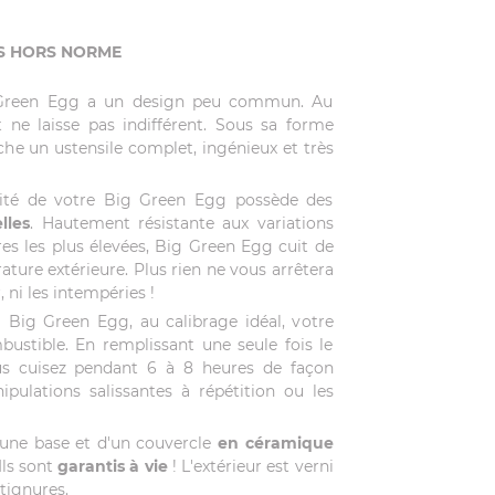
ÉS HORS NORME
g Green Egg a un design peu commun. Au
t ne laisse pas indifférent. Sous sa forme
he un ustensile complet, ingénieux et très
lité de votre Big Green Egg possède des
lles
. Hautement résistante aux variations
s les plus élevées, Big Green Egg cuit de
ature extérieure. Plus rien ne vous arrêtera
, ni les intempéries !
 Big Green Egg, au calibrage idéal, votre
ustible. En remplissant une seule fois le
ous cuisez pendant 6 à 8 heures de façon
pulations salissantes à répétition ou les
une base et d'un couvercle
en céramique
Ils sont
garantis à vie
! L'extérieur est verni
atignures.