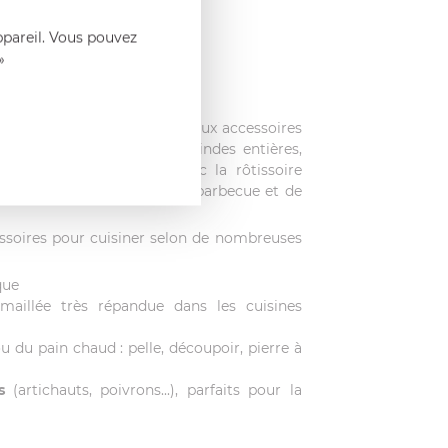
ppareil. Vous pouvez
»
r vos "BBQ Party". De nombreux accessoires
amburgers, steaks géants, dindes entières,
çon de cuire le poulet avec la rôtissoire
z un spécialiste de la sauce barbecue et de
soires pour cuisiner selon de nombreuses
que
maillée très répandue dans les cuisines
u du pain chaud : pelle, découpoir, pierre à
s
(artichauts, poivrons...), parfaits pour la