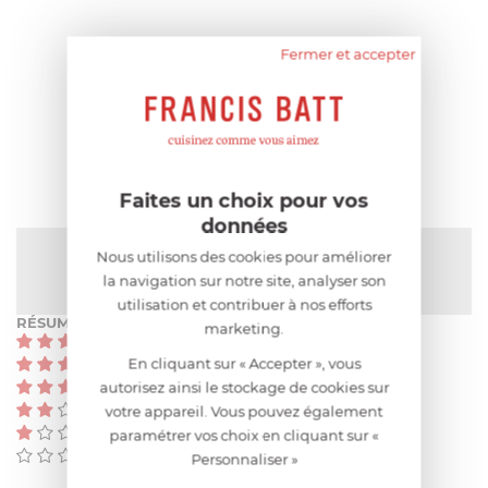
Fermer et accepter
AIDE AU CHOIX
AVIS CLIENT
Faites un choix pour vos
données
NOTE MOYENNE
Nous utilisons des cookies pour améliorer
Pas encore de note
la navigation sur notre site, analyser son
utilisation et contribuer à nos efforts
RÉSUMÉ
marketing.
(0)
En cliquant sur « Accepter », vous
(0)
(0)
autorisez ainsi le stockage de cookies sur
(0)
votre appareil. Vous pouvez également
(0)
paramétrer vos choix en cliquant sur «
(0)
Personnaliser »