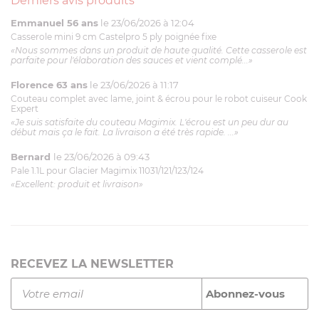
Derniers avis produits
Emmanuel 56 ans
le 23/06/2026 à 12:04
Casserole mini 9 cm Castelpro 5 ply poignée fixe
«Nous sommes dans un produit de haute qualité. Cette casserole est
parfaite pour l'élaboration des sauces et vient complé...»
Florence 63 ans
le 23/06/2026 à 11:17
Couteau complet avec lame, joint & écrou pour le robot cuiseur Cook
Expert
«Je suis satisfaite du couteau Magimix. L'écrou est un peu dur au
début mais ça le fait. La livraison a été très rapide. ...»
Bernard
le 23/06/2026 à 09:43
Pale 1.1L pour Glacier Magimix 11031/121/123/124
«Excellent: produit et livraison»
RECEVEZ LA NEWSLETTER