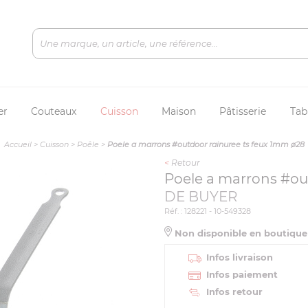
er
Couteaux
Cuisson
Maison
Pâtisserie
Tab
Accueil
>
Cuisson
>
Poêle
>
Poele a marrons #outdoor rainuree ts feux 1mm ø28
<
Retour
Poele a marrons #ou
DE BUYER
Réf. : 128221 - 10-549328
Non disponible en boutiqu
Infos livraison
Infos paiement
Infos retour