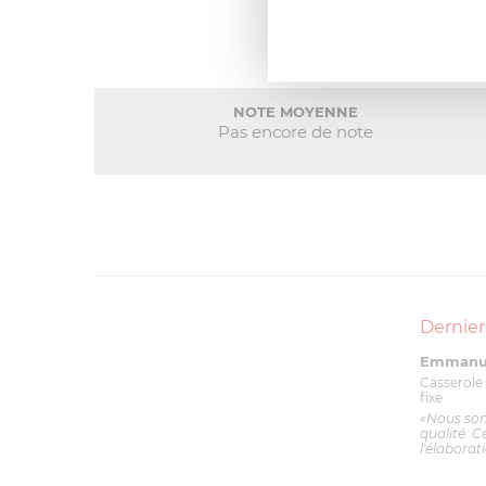
NOTE MOYENNE
Pas encore de note
Dernier
Emmanue
Casserole 
fixe
«Nous so
qualité. C
l'élaborat