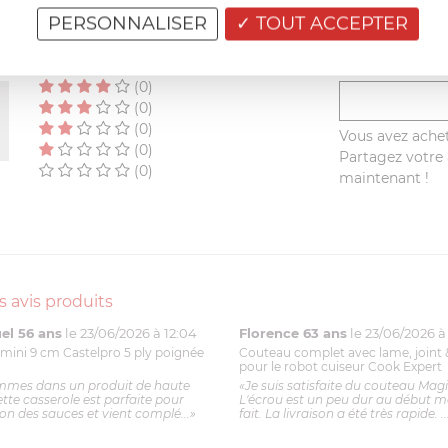
AVIS CLIENT
PERSONNALISER
TOUT ACCEPTER
RÉSUMÉ
(0)
(0)
(0)
(0)
Vous avez achet
(0)
Partagez votre a
(0)
maintenant !
s avis produits
l 56 ans
le 23/06/2026 à 12:04
Florence 63 ans
le 23/06/2026 à 
mini 9 cm Castelpro 5 ply poignée
Couteau complet avec lame, joint 
pour le robot cuiseur Cook Expert
mmes dans un produit de haute
«Je suis satisfaite du couteau Mag
ette casserole est parfaite pour
L'écrou est un peu dur au début ma
ion des sauces et vient complé...»
fait. La livraison a été très rapide. ..