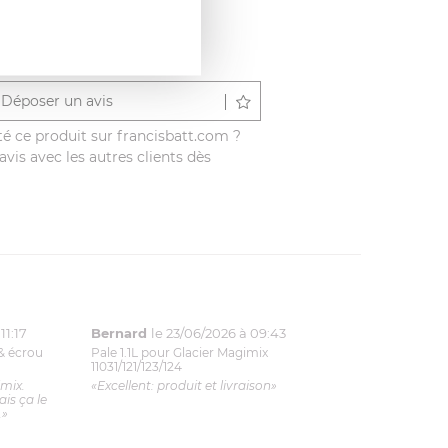
Déposer un avis
é ce produit sur francisbatt.com ?
vis avec les autres clients dès
11:17
Bernard
le 23/06/2026 à 09:43
& écrou
Pale 1.1L pour Glacier Magimix
11031/121/123/124
imix.
«Excellent: produit et livraison»
is ça le
.»