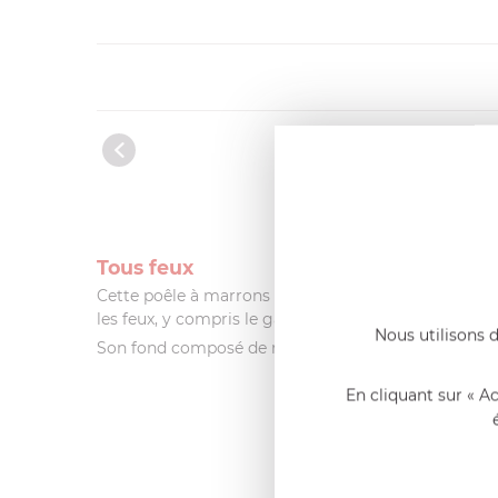
Tous feux
Cette poêle à marrons possède des aérations latéral
les feux, y compris le gaz et l'induction.
Nous utilisons d
Son fond composé de rainures permet aux marrons 
En cliquant sur « A