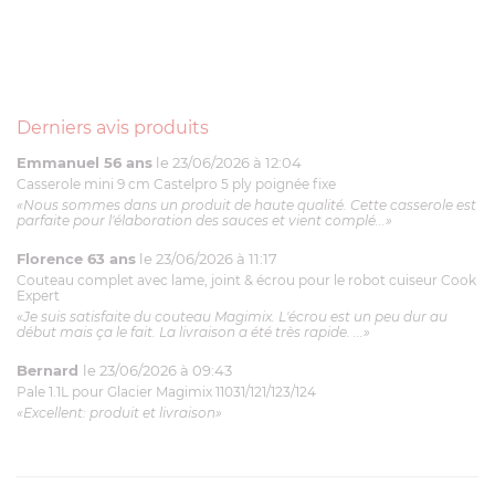
Derniers avis produits
Emmanuel 56 ans
le 23/06/2026 à 12:04
Casserole mini 9 cm Castelpro 5 ply poignée fixe
«Nous sommes dans un produit de haute qualité. Cette casserole est
parfaite pour l'élaboration des sauces et vient complé...»
Florence 63 ans
le 23/06/2026 à 11:17
Couteau complet avec lame, joint & écrou pour le robot cuiseur Cook
Expert
«Je suis satisfaite du couteau Magimix. L'écrou est un peu dur au
début mais ça le fait. La livraison a été très rapide. ...»
Bernard
le 23/06/2026 à 09:43
Pale 1.1L pour Glacier Magimix 11031/121/123/124
«Excellent: produit et livraison»