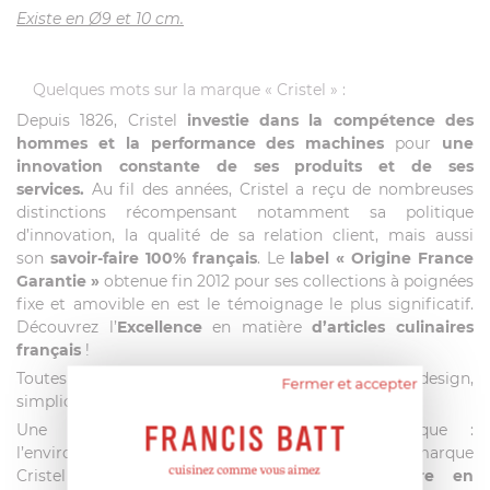
Existe en Ø9 et 10 cm.
Quelques mots sur la marque « Cristel » :
Depuis 1826, Cristel
investie dans la compétence des
hommes et la performance des machines
pour
une
innovation constante de ses produits et de ses
services.
Au fil des années, Cristel a reçu de nombreuses
distinctions récompensant notamment sa politique
d’innovation, la qualité de sa relation client, mais aussi
son
savoir-faire 100% français
. Le
label
« Origine France
Garantie »
obtenue fin 2012 pour ses collections à poignées
fixe et amovible en est le témoignage le plus significatif.
Découvrez l’
Excellence
en matière
d’articles culinaires
français
!
Toutes les collections Cristel offrent ergonomie, design,
Fermer et accepter
simplicité d’utilisation, et technicité.
Une autre valeur essentielle de la marque :
l’environnement.
Depuis plus de 20 ans
déjà, la marque
Cristel met
un point d’honneur à prendre en