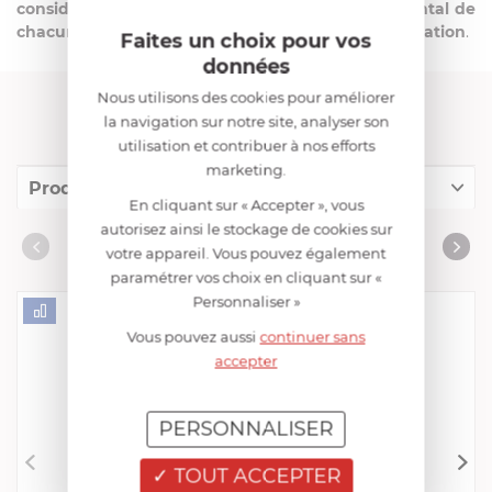
considération et respecter l’impact environnemental de
chacun de ses produits de la conception à la réalisation
.
Faites un choix pour vos
données
Nous utilisons des cookies pour améliorer
FRANCIS BATT RECOMMANDE
la navigation sur notre site, analyser son
utilisation et contribuer à nos efforts
marketing.
Produits conseillés
En cliquant sur « Accepter », vous
autorisez ainsi le stockage de cookies sur
Consommables complémentaires
PRODUITS CONSEILLÉS
votre appareil. Vous pouvez également
Livres de cuisine
paramétrer vos choix en cliquant sur «
Personnaliser »
Vous pouvez aussi
continuer sans
accepter
PERSONNALISER
TOUT ACCEPTER