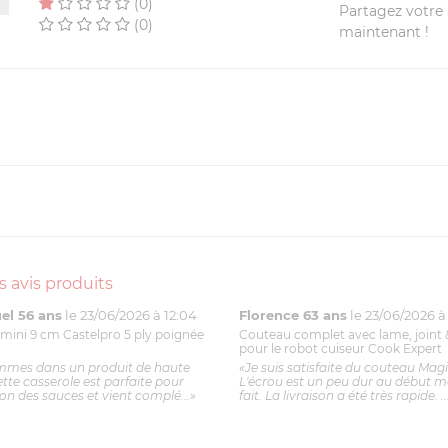
(0)
Partagez votre a
(0)
maintenant !
s avis produits
l 56 ans
le 23/06/2026 à 12:04
Florence 63 ans
le 23/06/2026 à 
mini 9 cm Castelpro 5 ply poignée
Couteau complet avec lame, joint 
pour le robot cuiseur Cook Expert
mmes dans un produit de haute
«Je suis satisfaite du couteau Mag
ette casserole est parfaite pour
L'écrou est un peu dur au début ma
ion des sauces et vient complé...»
fait. La livraison a été très rapide. ..