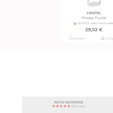
CRISTEL
Presse Purée
EN STOCK - ENVOI SOUS 24/48
29,52 €
Acheter
Comp
NOTE MOYENNE
5
/
5
(1 avis)