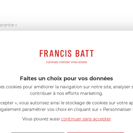
arantie »
el possède sa propre marque de produits d’entretien écologi
Faites un choix pour vos données
s (Ecocert ou Ecolabel)
es cookies pour améliorer la navigation sur notre site, analyser s
sioactifs d’origine végétale et à un emballage entièrement r
contribuer à nos efforts marketing.
riqué en France
conviendra parfaitement pour l’entretien de vot
ccepter », vous autorisez ainsi le stockage de cookies sur votre a
également paramétrer vos choix en cliquant sur « Personnaliser 
enox Inox
spécifiquement conçu pour l’entretien
de votre arti
de votre article culinaire.
Evitez les surchauffes
. En effet, grâc
Vous pouvez aussi
continuer sans accepter
un rendement optimal.
Ne jamais utiliser d’eau de Javel dans vos