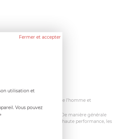
Fermer et accepter
que : RENOX
.
on utilisation et
ecyclable
.
re casserole dans le respect de l’homme et
ppareil. Vous pouvez
»
cle inox sans anti-adhérent
. De manière générale
e à leur fond thermo diffuseur haute performance, les
 produits Cristel.