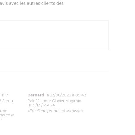
vis avec les autres clients dès
11:17
Bernard
le 23/06/2026 à 09:43
& écrou
Pale 1.1L pour Glacier Magimix
11031/121/123/124
imix.
«Excellent: produit et livraison»
is ça le
.»