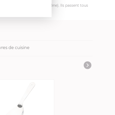
que, vitro radian, vitro halogène). Ils passent tous
é.
vres de cuisine