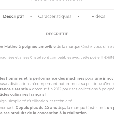
Descriptif
Caractéristiques
Vidéos
DESCRIPTIF
tion Mutine à poignée amovible
de la marque Cristel vous offre e
Il exis
poignées et anses Cristel sont compatibles avec cette poêle.
 des hommes et la performance des machines
pour
une innova
euses distinctions récompensant notamment sa politique d’innovati
France Garantie »
obtenue fin 2012 pour ses collections à poigné
ticles culinaires français
!
gn, simplicité d’utilisation, et technicité.
onnement.
Depuis plus de 20 ans
déjà, la marque Cristel met
un 
ses produits de la conception à la réalisation
.