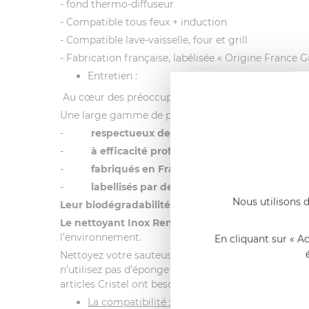
- fond thermo-diffuseur
- Compatible tous feux + induction
- Compatible lave-vaisselle, four et grill
- Fabrication française, labélisée « Origine France G
Entretien :
Au cœur des préoccupations de l’entreprise,
Crist
Une large gamme de produits :
-
respectueux de l’environnement
-
à
efficacité professionnelle
-
fabriqués en France
-
labellisés par des organismes indépendant
Nous utilisons d
Leur biodégradabilité est optimale grâce aux ten
Le nettoyant Inox Renox labellisé Ecocert et fab
l’environnement.
En cliquant sur « A
Nettoyez votre sauteuse tout inox avec le produit
R
n’utilisez pas d’éponge trop abrasive lors du lavage 
articles Cristel ont besoin de peu d’énergie pour 
La compatibilité :