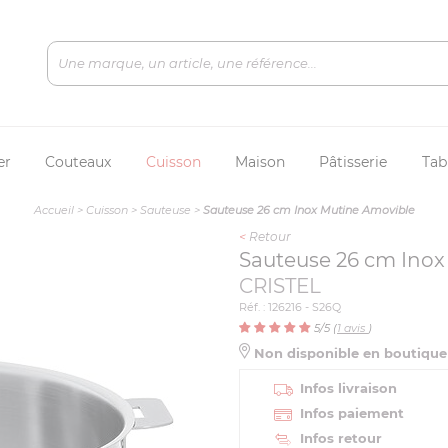
er
Couteaux
Cuisson
Maison
Pâtisserie
Tab
Accueil
>
Cuisson
>
Sauteuse
>
Sauteuse 26 cm Inox Mutine Amovible
<
Retour
Sauteuse 26 cm Inox
CRISTEL
Réf. : 126216 - S26Q
5
/5 (
1
avis
)
Non disponible en boutiqu
Infos livraison
Infos paiement
Infos retour