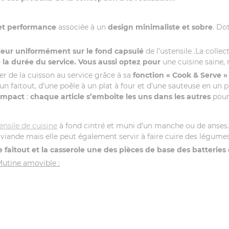
 et performance
associée à un
design minimaliste et sobre
. Do
aleur uniformément sur le fond capsulé
de l’ustensile .La colle
 la durée du service. Vous aussi optez pour
une cuisine saine,
r de la cuisson au service grâce à sa
fonction « Cook & Serve »
 un faitout, d’une poêle à un plat à four et d’une sauteuse en un 
ompact
:
chaque article s’emboite les uns dans les autres
pour
ensile de cuisine
à fond cintré et muni d’un manche ou de anses. 
 viande mais elle peut également servir à faire cuire des légumes
e faitout et la casserole une des pièces de base des batteries
Mutine amovible :