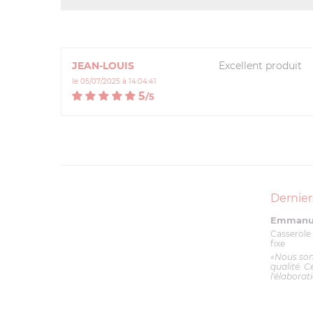
JEAN-LOUIS
Excellent produit
le 05/07/2025 à 14:04:41
5
/
5
Dernier
Emmanue
Casserole 
fixe
«Nous so
qualité. C
l'élaborat