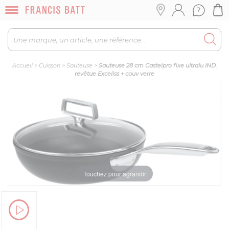
Accueil
>
Cuisson
>
Sauteuse
>
Sauteuse 28 cm Castelpro fixe ultralu IND.
revêtue Exceliss + couv verre
Touchez pour agrandir