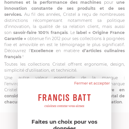
hommes et la performance des machines
pour
une
innovation constante de ses produits et de ses
services.
Au fil des années, Cristel a reçu de nombreuses
distinctions récompensant notamment sa politique
d’innovation, la qualité de sa relation client, mais aussi
son
savoir-faire 100% français
. Le
label
« Origine France
Garantie »
obtenue fin 2012 pour ses collections à poignées
fixe et amovible en est le témoignage le plus significatif.
Découvrez l’
Excellence
en matière
d’articles culinaires
français
!
Toutes les collections Cristel offrent ergonomie, design,
simplicité d’utilisation, et technicité.
Une autre valeur essentielle de la marque :
Fermer et accepter
l’environnement.
Depuis plus de 20 ans
déjà, la marque
Cristel met
un point d’honneur à prendre en
considération et respecter l’impact environnemental de
chacun de ses produits de la conception à la réalisation
.
Faites un choix pour vos
FRANCIS BATT RECOMMANDE
données