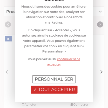
Nous utilisons des cookies pour améliorer
Produits conseillés
la navigation sur notre site, analyser son
utilisation et contribuer à nos efforts
Consommables complémentaires
marketing.
PRODUITS CONSEILLÉS
Livres de cuisine
En cliquant sur « Accepter », vous
autorisez ainsi le stockage de cookies sur
votre appareil. Vous pouvez également
paramétrer vos choix en cliquant sur «
Personnaliser »
Vous pouvez aussi
continuer sans
accepter
PERSONNALISER
CRISTEL
Presse Purée
TOUT ACCEPTER
EN STOCK - ENVOI SOUS 24/48H
29,52 €
Acheter
Comparer