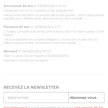
Emmanuel 56 ans
le 23/06/2026 à 12:04
Casserole mini 9 cm Castelpro 5 ply poignée fixe
«Nous sommes dans un produit de haute qualité. Cette casserole est
parfaite pour l'élaboration des sauces et vient complé...»
Florence 63 ans
le 23/06/2026 à 11:17
Couteau complet avec lame, joint & écrou pour le robot cuiseur Cook
Expert
«Je suis satisfaite du couteau Magimix. L'écrou est un peu dur au
début mais ça le fait. La livraison a été très rapide. ...»
Bernard
le 23/06/2026 à 09:43
Pale 1.1L pour Glacier Magimix 11031/121/123/124
«Excellent: produit et livraison»
RECEVEZ LA NEWSLETTER
Inscrivez-vous
à notre newsletter et recevez
une remise de 5%