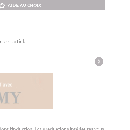
AIDE AU CHOIX
 cet article
ont l'induction.
Les
graduations intérieures
vous