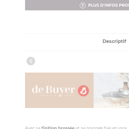
PLUS D'INFOS PRO
Descriptif
Avec sa
finition brossée
et sa poignée fixe en inox,