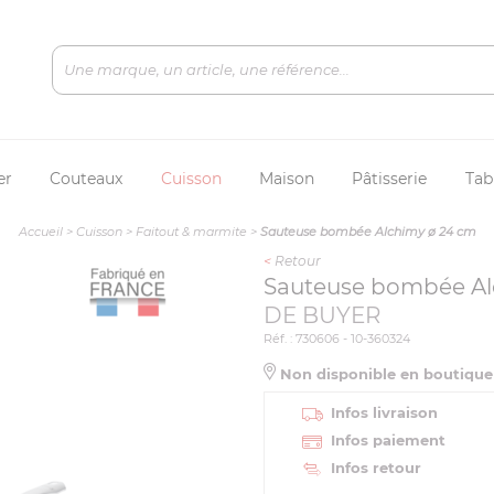
er
Couteaux
Cuisson
Maison
Pâtisserie
Tab
Accueil
>
Cuisson
>
Faitout & marmite
>
Sauteuse bombée Alchimy ø 24 cm
<
Retour
Sauteuse bombée Al
DE BUYER
Réf. : 730606 - 10-360324
Non disponible en boutiqu
Infos livraison
Infos paiement
Infos retour