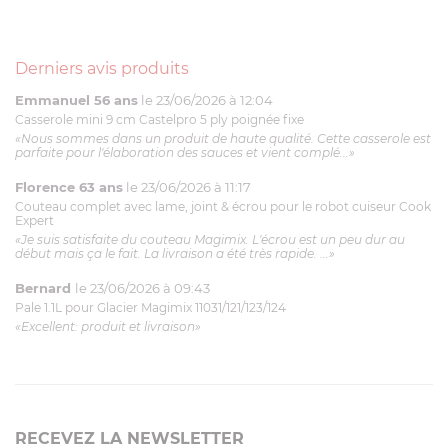
Derniers avis produits
Emmanuel 56 ans
le 23/06/2026 à 12:04
Casserole mini 9 cm Castelpro 5 ply poignée fixe
«Nous sommes dans un produit de haute qualité. Cette casserole est
parfaite pour l'élaboration des sauces et vient complé...»
Florence 63 ans
le 23/06/2026 à 11:17
Couteau complet avec lame, joint & écrou pour le robot cuiseur Cook
Expert
«Je suis satisfaite du couteau Magimix. L'écrou est un peu dur au
début mais ça le fait. La livraison a été très rapide. ...»
Bernard
le 23/06/2026 à 09:43
Pale 1.1L pour Glacier Magimix 11031/121/123/124
«Excellent: produit et livraison»
RECEVEZ LA NEWSLETTER