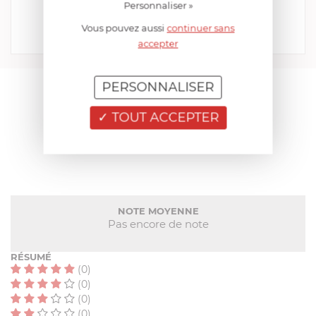
EN STOCK - ENVOI SOUS 24/48H
Personnaliser »
99,99 €
199,90 €
Vous pouvez aussi
continuer sans
accepter
Acheter
Comparer
PERSONNALISER
AIDE AU CHOIX
TOUT ACCEPTER
AVIS CLIENT
NOTE MOYENNE
Pas encore de note
RÉSUMÉ
(0)
(0)
(0)
(0)