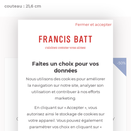
couteau :
21,6 cm
Fermer et accepter
FRANCIS BATT RECOMMANDE
PRODUITS CONSEILLÉS
Faites un choix pour vos
-50%
données
Nous utilisons des cookies pour améliorer
la navigation sur notre site, analyser son
utilisation et contribuer à nos efforts
marketing.
En cliquant sur « Accepter », vous
CHROMA
autorisez ainsi le stockage de cookies sur
Couteau Santoku 17.8 cm TURBO DESIGN BY
votre appareil. Vous pouvez également
F.A.PORSCHE
paramétrer vos choix en cliquant sur «