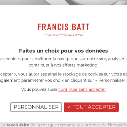
RESSEZ UNE TABLE QUI ATTIRE L'ATTENTIO
Faites un choix pour vos données
uillères à café et autres couverts spéciaux,
la collection Goa de
es cookies pour améliorer la navigation sur notre site, analyser s
es corps en
acier inoxydable 18/10. Ils
s'adapteront parfaitement 
contribuer à nos efforts marketing.
ccepter », vous autorisez ainsi le stockage de cookies sur votre a
ENTRETIEN ET NETTOYAGE
également paramétrer vos choix en cliquant sur « Personnaliser 
 conseillé de sortir rapidement le couvert du lave-vaisselle afin 
Vous pouvez aussi
continuer sans accepter
PERSONNALISER
TOUT ACCEPTER
À PROPOS DE CUTIPOL
. La
savoir-faire
de la marque remonte aux origines de l'industrie 