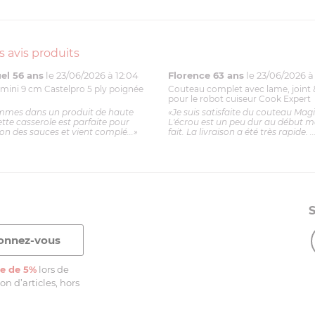
s avis produits
l 56 ans
le 23/06/2026 à 12:04
Florence 63 ans
le 23/06/2026 à 
mini 9 cm Castelpro 5 ply poignée
Couteau complet avec lame, joint 
pour le robot cuiseur Cook Expert
mmes dans un produit de haute
«Je suis satisfaite du couteau Mag
ette casserole est parfaite pour
L'écrou est un peu dur au début ma
ion des sauces et vient complé...»
fait. La livraison a été très rapide. ..
e de 5%
lors de
n d’articles, hors