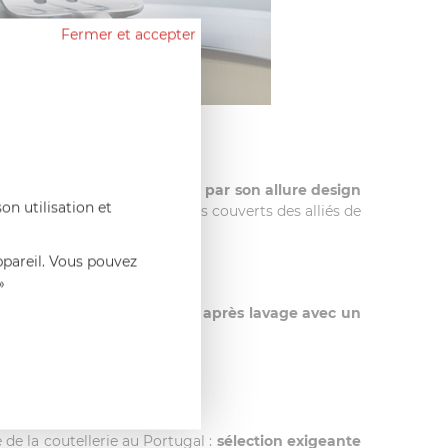
Fermer et accepter
N!
 la marque Cutipol étonnent par son allure design
on utilisation et
à votre main et feront de ces couverts des alliés de
ppareil. Vous pouvez
»
d'éviter la corrosion
.Essuyer après lavage avec un
de la coutellerie au Portugal :
sélection exigeante