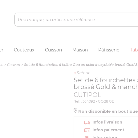
er
Couteaux
Cuisson
Maison
Pâtisserie
Tab
le
>
Couvert
>
Set de 6 fourchettes à huître Goa en acier inoxydable brossé Gold 
<
Retour
Set de 6 fourchettes 
brossé Gold & manch
CUTIPOL
Réf. : 364092 - GO.28 GB
Non disponible en boutiqu
Infos livraison
Infos paiement
Infos retour