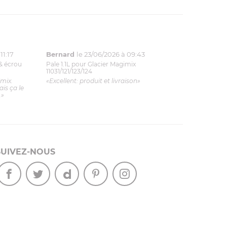
11:17
Bernard
le 23/06/2026 à 09:43
& écrou
Pale 1.1L pour Glacier Magimix
11031/121/123/124
imix.
«Excellent: produit et livraison»
is ça le
.»
SUIVEZ-NOUS