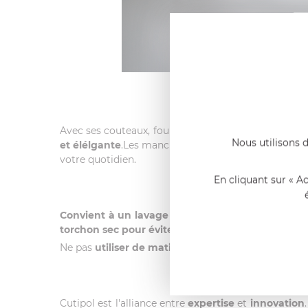
D
Avec ses couteaux, fourchettes, cuillères à soupe, c
Nous utilisons d
et élélgante
.Les manches sont conçus en
résine,
l
votre quotidien.
En cliquant sur « A
Convient à un lavage au lave-vaisselle
mais il est
torchon sec pour éviter les traces.
Ne pas
utiliser de matière abrasive
.
Cutipol est l'alliance entre
expertise
et
innovation