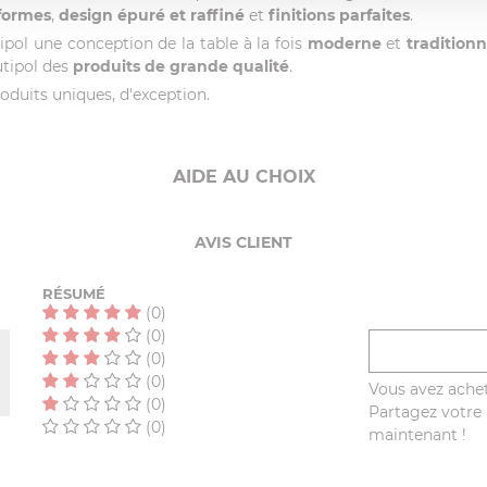
formes
,
design épuré et raffiné
et
finitions parfaites
.
ol une conception de la table à la fois
moderne
et
traditionn
utipol des
produits de grande qualité
.
roduits uniques, d'exception.
AIDE AU CHOIX
AVIS CLIENT
RÉSUMÉ
(0)
(0)
(0)
(0)
Vous avez achet
(0)
Partagez votre a
(0)
maintenant !