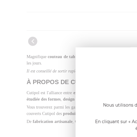
Magnifique
couteau de table GOA noir
de
Cutipol
, le manc
les jours.
Il est conseillé de sortir rapidement le couvert du lave-vaisselle 
À PROPOS DE CUTIPOL
Cutipol est l'alliance entre
expertise
et
innovation
. La
savoir-
étudiée des formes
,
design épuré et raffiné
et
finitions parfa
Nous utilisons d
Vous trouverez parmi les gammes de couverts Cutipol une conce
couverts Cutipol des
produits de grande qualité
.
En cliquant sur « A
De
fabrication artisanale
, Cutipol vous offre des produits uni