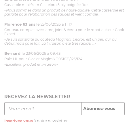
Casserole mini 9 cm Castelpro 5 ply poignée fixe
«Nous sommes dans un produit de haute qualité. Cette casserole est
parfaite pour l'élaboration des sauces et vient complé...»
Florence 63 ans
le 23/06/2026 à 11:17
Couteau complet avec lame, joint & écrou pour le robot cuiseur Cook
Expert
«Je suis satisfaite du couteau Magimix. L'écrou est un peu dur au
début mais ça le fait. La livraison a été très rapide. ...»
Bernard
le 23/06/2026 à 09:43
Pale 1.1L pour Glacier Magimix 11031/121/123/124
«Excellent: produit et livraison»
RECEVEZ LA NEWSLETTER
Inscrivez-vous
à notre newsletter