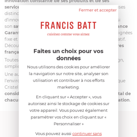
innovation constante de ses produits et de ses
services.
Au fil des années, Cristel a reçu de nombreuses
Fermer et accepter
distinctions récompensant notamment sa politique
d’innovation, la qualité de sa relation client, mais aussi
son
savoir-faire 100% français
. Le
label
« Origine France
Garantie »
obtenue fin 2012 pour ses collections à poignées
fixe et amovible en est le témoignage le plus significatif.
Découvrez l’
Excellence
en matière
d’articles culinaires
Faites un choix pour vos
français
!
données
Toutes les collections Cristel offrent ergonomie, design,
simplicité d’utilisation, et technicité.
Nous utilisons des cookies pour améliorer
la navigation sur notre site, analyser son
Une autre valeur essentielle de la marque :
utilisation et contribuer à nos efforts
l’environnement.
Depuis plus de 20 ans
déjà, la marque
Cristel met
un point d’honneur à prendre en
marketing.
considération et respecter l’impact environnemental de
En cliquant sur « Accepter », vous
chacun de ses produits de la conception à la réalisation
.
autorisez ainsi le stockage de cookies sur
votre appareil. Vous pouvez également
paramétrer vos choix en cliquant sur «
FRANCIS BATT RECOMMANDE
Personnaliser »
Vous pouvez aussi
continuer sans