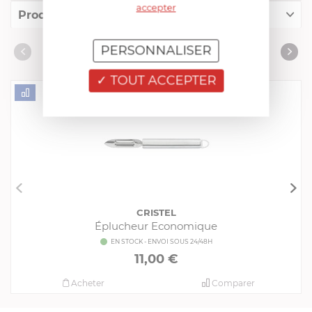
accepter
Produits conseillés
Consommables complémentaires
PERSONNALISER
PRODUITS CONSEILLÉS
Livres de cuisine
TOUT ACCEPTER
CRISTEL
Éplucheur Economique
EN STOCK - ENVOI SOUS 24/48H
11,00 €
Acheter
Comparer