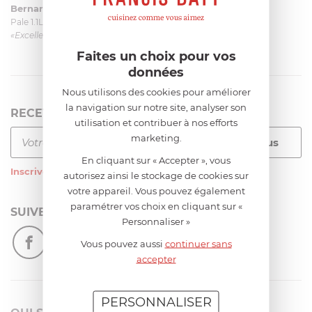
Bernard
le 23/06/2026 à 09:43
Pale 1.1L pour Glacier Magimix 11031/121/123/124
«Excellent: produit et livraison»
Faites un choix pour vos
données
Nous utilisons des cookies pour améliorer
la navigation sur notre site, analyser son
RECEVEZ LA NEWSLETTER
utilisation et contribuer à nos efforts
marketing.
En cliquant sur « Accepter », vous
Inscrivez-vous
à notre newsletter
autorisez ainsi le stockage de cookies sur
votre appareil. Vous pouvez également
paramétrer vos choix en cliquant sur «
SUIVEZ-NOUS
Personnaliser »
Vous pouvez aussi
continuer sans
accepter
PERSONNALISER