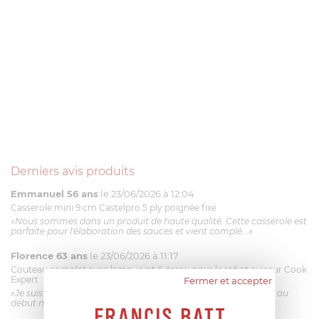
Derniers avis produits
Emmanuel 56 ans
le 23/06/2026 à 12:04
Casserole mini 9 cm Castelpro 5 ply poignée fixe
«Nous sommes dans un produit de haute qualité. Cette casserole est
parfaite pour l'élaboration des sauces et vient complé...»
Florence 63 ans
le 23/06/2026 à 11:17
Couteau complet avec lame, joint & écrou pour le robot cuiseur Cook
Expert
Fermer et accepter
«Je suis satisfaite du couteau Magimix. L'écrou est un peu dur au
début mais ça le fait. La livraison a été très rapide. ...»