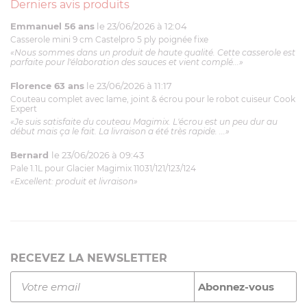
Derniers avis produits
Emmanuel 56 ans
le 23/06/2026 à 12:04
Casserole mini 9 cm Castelpro 5 ply poignée fixe
«Nous sommes dans un produit de haute qualité. Cette casserole est
parfaite pour l'élaboration des sauces et vient complé...»
Florence 63 ans
le 23/06/2026 à 11:17
Couteau complet avec lame, joint & écrou pour le robot cuiseur Cook
Expert
«Je suis satisfaite du couteau Magimix. L'écrou est un peu dur au
début mais ça le fait. La livraison a été très rapide. ...»
Bernard
le 23/06/2026 à 09:43
Pale 1.1L pour Glacier Magimix 11031/121/123/124
«Excellent: produit et livraison»
RECEVEZ LA NEWSLETTER