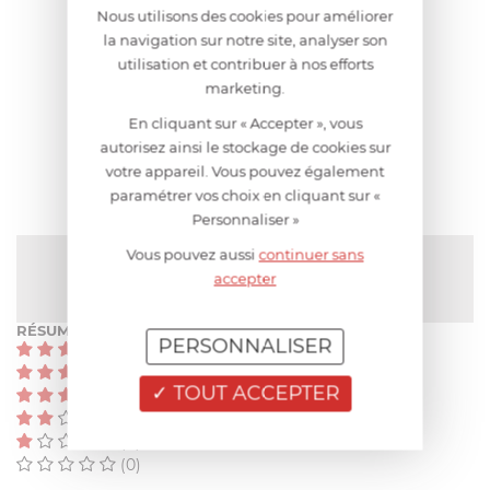
Nous utilisons des cookies pour améliorer
la navigation sur notre site, analyser son
utilisation et contribuer à nos efforts
AIDE AU CHOIX
marketing.
En cliquant sur « Accepter », vous
AVIS CLIENT
autorisez ainsi le stockage de cookies sur
votre appareil. Vous pouvez également
paramétrer vos choix en cliquant sur «
Personnaliser »
Vous pouvez aussi
continuer sans
NOTE MOYENNE
Pas encore de note
accepter
RÉSUMÉ
PERSONNALISER
(0)
(0)
TOUT ACCEPTER
(0)
(0)
(0)
(0)