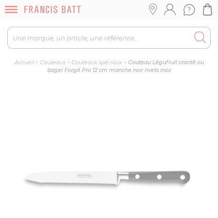
Accueil
>
Couteaux
>
Couteaux spéciaux
>
Couteau Légufruit cranté ou
bagel Forgé Pro 12 cm manche noir rivets inox