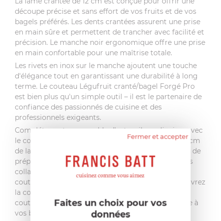
La lame crantée de 12 cm est conçue pour offrir une
découpe précise et sans effort de vos fruits et de vos
bagels préférés. Les dents crantées assurent une prise
en main sûre et permettent de trancher avec facilité et
précision. Le manche noir ergonomique offre une prise
en main confortable pour une maîtrise totale.
Les rivets en inox sur le manche ajoutent une touche
d'élégance tout en garantissant une durabilité à long
terme. Le couteau Légufruit cranté/bagel Forgé Pro
est bien plus qu'un simple outil – il est le partenaire de
confiance des passionnés de cuisine et des
professionnels exigeants.
Complétez votre ensemble d'ustensiles culinaires avec
Fermer et accepter
le couteau Légufruit cranté/bagel Forgé Pro de 12 cm
de la marque Francis Batt. Que vous soyez en train de
préparer un petit-déjeuner délicieux ou de créer des
collations savoureuses, chaque utilisation de ce
couteau sera une expérience exceptionnelle. Découvrez
la commodité et la performance inégalées d'un
Faites un choix pour vos
couteau de qualité supérieure conçu pour répondre à
vos besoins quotidiens.
données