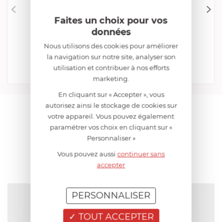
Faites un choix pour vos
CRISTEL
données
Éplucheur Economique
Nous utilisons des cookies pour améliorer
EN STOCK - ENVOI SOUS 24/48H
la navigation sur notre site, analyser son
11,00 €
utilisation et contribuer à nos efforts
Acheter
Comparer
marketing.
En cliquant sur « Accepter », vous
autorisez ainsi le stockage de cookies sur
AIDE AU CHOIX
votre appareil. Vous pouvez également
paramétrer vos choix en cliquant sur «
Personnaliser »
AVIS CLIENT
Vous pouvez aussi
continuer sans
accepter
PERSONNALISER
NOTE MOYENNE
Pas encore de note
TOUT ACCEPTER