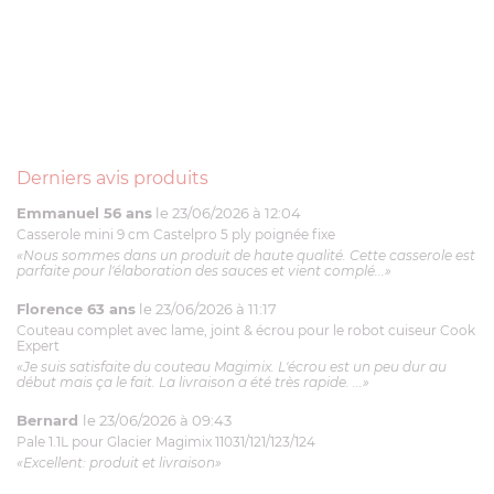
Derniers avis produits
Emmanuel 56 ans
le 23/06/2026 à 12:04
Casserole mini 9 cm Castelpro 5 ply poignée fixe
«Nous sommes dans un produit de haute qualité. Cette casserole est
parfaite pour l'élaboration des sauces et vient complé...»
Florence 63 ans
le 23/06/2026 à 11:17
Couteau complet avec lame, joint & écrou pour le robot cuiseur Cook
Expert
«Je suis satisfaite du couteau Magimix. L'écrou est un peu dur au
début mais ça le fait. La livraison a été très rapide. ...»
Bernard
le 23/06/2026 à 09:43
Pale 1.1L pour Glacier Magimix 11031/121/123/124
«Excellent: produit et livraison»