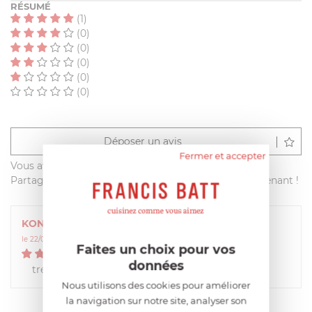
RÉSUMÉ
(1)
(0)
(0)
(0)
(0)
(0)
Déposer un avis
Fermer et accepter
Vous avez acheté ce produit sur francisbatt.com ?
Partagez votre avis avec les autres clients dès maintenant !
KONOGAN
le 22/09/2021 à 09:57:11
Faites un choix pour vos
5
/
5
données
tres bien
Nous utilisons des cookies pour améliorer
la navigation sur notre site, analyser son