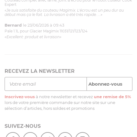
Couteau complet avec lame, joint & écrou pour le robot cuiseur Cook
Expert
«Je suis satisfaite du couteau Magimix. L'écrou est un peu dur au
début mais ça le fait. La livraison a été très rapide. ...»
Bernard
le 23/06/2026 à 09:43
Pale 1.1L pour Glacier Magimix 11031/121/123/124
«Excellent: produit et livraison»
RECEVEZ LA NEWSLETTER
Inscrivez-vous
à notre newsletter et recevez
une remise de 5%
lors de votre première commande sur notre site sur une
sélection d’articles, hors soldes et promotions
SUIVEZ-NOUS