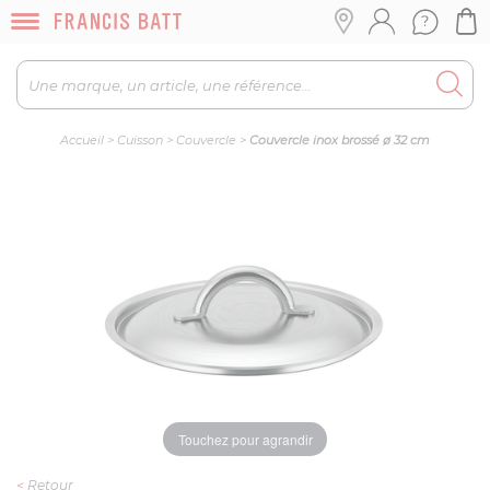
Accueil
>
Cuisson
>
Couvercle
>
Couvercle inox brossé ø 32 cm
Touchez pour agrandir
<
Retour