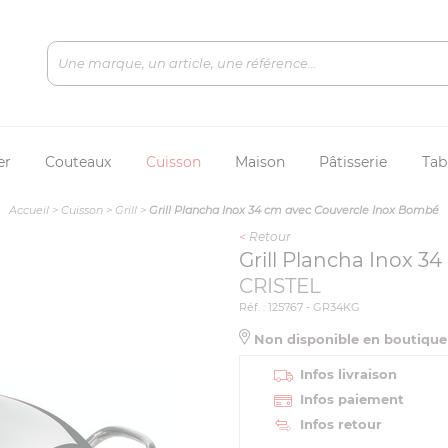
er
Couteaux
Cuisson
Maison
Pâtisserie
Tab
Accueil
>
Cuisson
>
Grill
>
Grill Plancha Inox 34 cm avec Couvercle Inox Bombé
<
Retour
Grill Plancha Inox 
CRISTEL
Réf. : 125767 - GR34KG
Non disponible en boutiqu
Infos livraison
Infos paiement
Infos retour