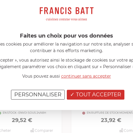
eillés
Consommables complémentaires
Li
PRODUITS CONSEILLÉS
Faites un choix pour vos données
es cookies pour améliorer la navigation sur notre site, analyser s
contribuer à nos efforts marketing.
ccepter », vous autorisez ainsi le stockage de cookies sur votre a
également paramétrer vos choix en cliquant sur « Personnaliser 
Vous pouvez aussi
continuer sans accepter
PERSONNALISER
TOUT ACCEPTER
CRISTEL
CRISTEL
Presse Purée
Grande Cuillère
EN STOCK - ENVOI SOUS 24/48H
EN RUPTURE DE STOCK MOMENT
29,52 €
23,92 €
cheter
Comparer
Comp