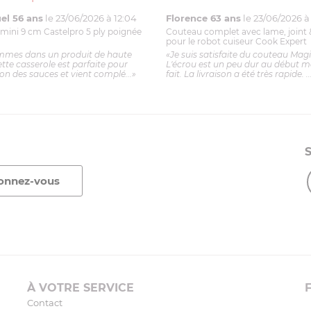
l 56 ans
le 23/06/2026 à 12:04
Florence 63 ans
le 23/06/2026 à 
mini 9 cm Castelpro 5 ply poignée
Couteau complet avec lame, joint 
pour le robot cuiseur Cook Expert
mmes dans un produit de haute
«Je suis satisfaite du couteau Mag
ette casserole est parfaite pour
L'écrou est un peu dur au début ma
ion des sauces et vient complé...»
fait. La livraison a été très rapide. ..
À VOTRE SERVICE
Contact