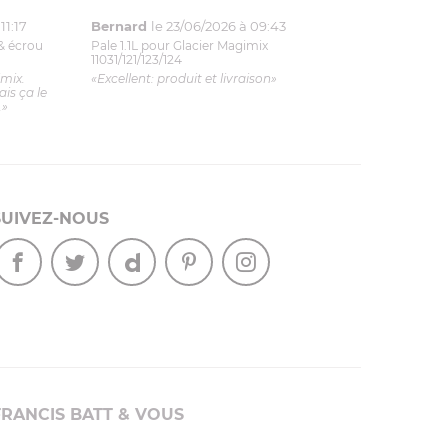
11:17
Bernard
le 23/06/2026 à 09:43
& écrou
Pale 1.1L pour Glacier Magimix
11031/121/123/124
imix.
«Excellent: produit et livraison»
is ça le
.»
SUIVEZ-NOUS
FRANCIS BATT & VOUS