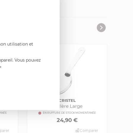
vres de cuisine
on utilisation et
ppareil. Vous pouvez
»
CRISTEL
Cuillère Large
ANÉE
EN RUPTURE DE STOCK MOMENTANÉE
24,90 €
arer
Comparer