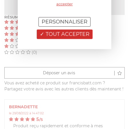
5
/
5
(1 avis)
accepter
RÉSUMÉ
PERSONNALISER
(1)
(0)
TOUT ACCEPTER
(0)
(0)
(0)
(0)
Déposer un avis
Vous avez acheté ce produit sur francisbatt.com ?
Partagez votre avis avec les autres clients dès maintenant !
BERNADETTE
le 29/08/2022 à 14:47:02
5
/
5
Produit reçu rapidement et conforme à mes