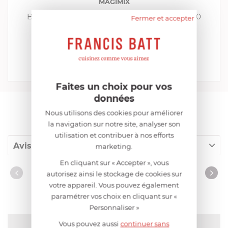
MAGIMIX
Batteur à blancs d'oeufs pour robot 3100-3200
Fermer et accepter
Magimix
EN STOCK, ENVOI SOUS 48H
24,99 €
Acheter
Comparer
Faites un choix pour vos
données
AIDE AU CHOIX
Nous utilisons des cookies pour améliorer
la navigation sur notre site, analyser son
utilisation et contribuer à nos efforts
Avis client
marketing.
En cliquant sur « Accepter », vous
Nos clients ont aussi acheté
AVIS CLIENT
autorisez ainsi le stockage de cookies sur
votre appareil. Vous pouvez également
paramétrer vos choix en cliquant sur «
Personnaliser »
Vous pouvez aussi
continuer sans
NOTE MOYENNE