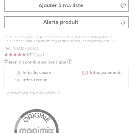
Ajouter à ma liste
Alerte produit
** Estimation pour une livraison de cet article en France Métropolitaine
uniquement. Frais de port offerts à partir d'un total de commande de 59 €
Réf. : 165432 - 503905
5
/5 (
1
avis
)
Non disponible en boutique
Infos livraison
Infos paiement
Infos retour
En savoir plus sur ce produit
+