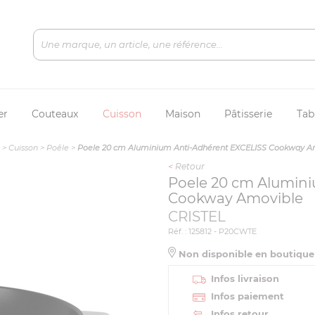
er
Couteaux
Cuisson
Maison
Pâtisserie
Tab
>
Cuisson
>
Poêle
>
Poele 20 cm Aluminium Anti-Adhérent EXCELISS Cookway A
<
Retour
Poele 20 cm Alumin
Cookway Amovible
CRISTEL
Réf. : 125812 - P20CWTE
Non disponible en boutiqu
Infos livraison
Infos paiement
Infos retour