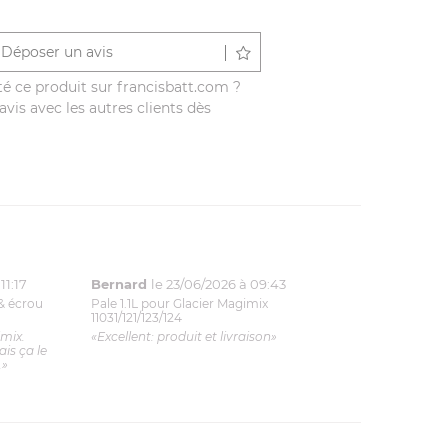
Déposer un avis
é ce produit sur francisbatt.com ?
vis avec les autres clients dès
11:17
Bernard
le 23/06/2026 à 09:43
& écrou
Pale 1.1L pour Glacier Magimix
11031/121/123/124
imix.
«Excellent: produit et livraison»
is ça le
.»