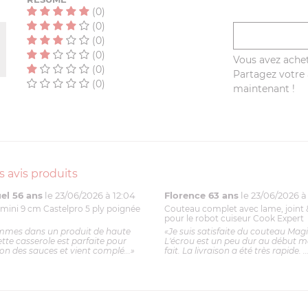
(0)
(0)
(0)
(0)
Vous avez achet
(0)
Partagez votre a
(0)
maintenant !
s avis produits
l 56 ans
le 23/06/2026 à 12:04
Florence 63 ans
le 23/06/2026 à 
mini 9 cm Castelpro 5 ply poignée
Couteau complet avec lame, joint 
pour le robot cuiseur Cook Expert
mmes dans un produit de haute
«Je suis satisfaite du couteau Mag
ette casserole est parfaite pour
L'écrou est un peu dur au début ma
ion des sauces et vient complé...»
fait. La livraison a été très rapide. ..