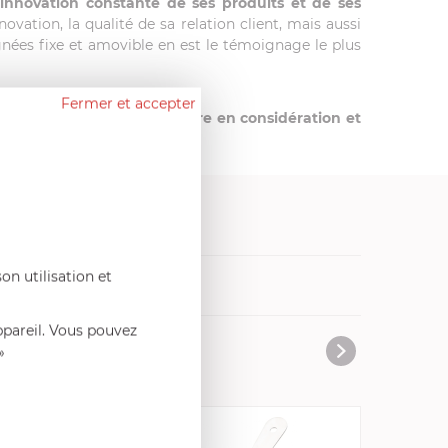
innovation constante de ses produits et de ses
ation, la qualité de sa relation client, mais aussi
gnées fixe et amovible en est le témoignage le plus
Fermer et accepter
n point d’honneur à prendre en considération et
on utilisation et
vres de cuisine
ppareil. Vous pouvez
»