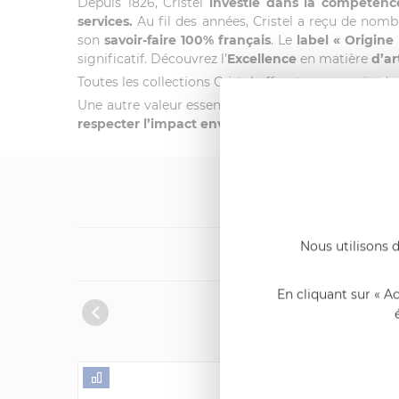
Depuis 1826, Cristel
investie dans la compéten
services.
Au fil des années, Cristel a reçu de nomb
son
savoir-faire 100% français
. Le
label
« Origine
significatif. Découvrez l’
Excellence
en matière
d’ar
Toutes les collections Cristel offrent ergonomie, desi
Une autre valeur essentielle de la marque : l’envi
respecter l’impact environnemental de chacun de 
Nous utilisons d
Produits cons
En cliquant sur « A