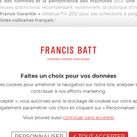
ce des hommes et la performance des machines
pour
une 
reuses distinctions récompensant notamment sa politique d’innov
 France Garantie »
obtenue fin 2012 pour ses collections à poi
ticles culinaires français
!
gn, simplicité d’utilisation, et technicité.
ronnement.
Depuis plus de 20 ans
déjà, la marque Cristel met
u
ses produits de la conception à la réalisation
.
FRANCIS BATT RECOMMANDE
Faites un choix pour vos données
es cookies pour améliorer la navigation sur notre site, analyser s
eillés
Consommables complémentaires
Li
contribuer à nos efforts marketing.
ccepter », vous autorisez ainsi le stockage de cookies sur votre a
PRODUITS CONSEILLÉS
également paramétrer vos choix en cliquant sur « Personnaliser 
Vous pouvez aussi
continuer sans accepter
PERSONNALISER
TOUT ACCEPTER