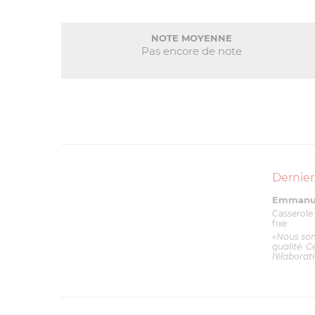
NOTE MOYENNE
Pas encore de note
Dernier
Emmanue
Casserole 
fixe
«Nous so
qualité. C
l'élaborat