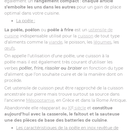
également un
rangement compact
:
chaque article
s’emboite les uns dans les autres
pour un gain de place
optimal dans votre cuisine.
La poêle :
La poêle, poêlon
ou
poêle à frire
est un
ustensile de
cuisine
indispensable utilisé pour la
cuisson
de tout type
d'aliments comme la
viande
, le poisson, les
légumes
, les
œufs
.
On appelle l’utilisation d’une poêle, une cuisson à la
poêle mais il est également très courant d’utiliser les
verbes
poêler, frire, rissoler
ou
braiser
en fonction du type
d’aliment que l’on souhaite cuire et de la manière dont on
procède.
Cet ustensile de cuisson peut être rapproché de la cuisson
ancestrale sur pierre mais trouve surtout sa source dans
l'ancienne
Mésopotamie
, en Grèce et dans la Rome Antique.
e
Abandonnée elle réapparait au
XI
siècle
et
constitue
aujourd’hui avec la casserole, le faitout et la sauteuse
une des pièces de base des batteries de cuisine
.
Les caractéristiques de la poêle en inox revêtue de