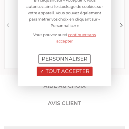
En cliquant sur « Accepter », vous
autorisez ainsi le stockage de cookies sur
votre appareil. Vous pouvez également
paramétrer vos choix en cliquant sur «
Personnaliser »
Vous pouvez aussi
continuer sans
CRISTEL
Éplucheur Economique
accepter
EN STOCK - ENVOI SOUS 24/48H
11,00 €
PERSONNALISER
Acheter
Comparer
TOUT ACCEPTER
AIDE AU CHOIX
AVIS CLIENT