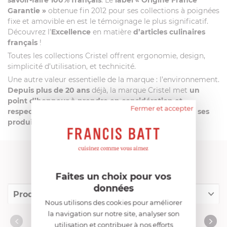
savoir-faire 100% français
. Le
label
« Origine France
Garantie »
obtenue fin 2012 pour ses collections à poignées
fixe et amovible en est le témoignage le plus significatif.
Découvrez l’
Excellence
en matière
d’articles culinaires
français
!
Toutes les collections Cristel offrent ergonomie, design,
simplicité d’utilisation, et technicité.
Une autre valeur essentielle de la marque : l’environnement.
Depuis plus de 20 ans
déjà, la marque Cristel met
un
point d’honneur à prendre en considération et
Fermer et accepter
respecter l’impact environnemental de chacun de ses
produits de la conception à la réalisation
.
FRANCIS BATT RECOMMANDE
Faites un choix pour vos
données
Produits conseillés
Nous utilisons des cookies pour améliorer
la navigation sur notre site, analyser son
Consommables complémentaires
PRODUITS CONSEILLÉS
utilisation et contribuer à nos efforts