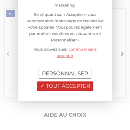
Livres de cuisine
marketing.
En cliquant sur « Accepter », vous
autorisez ainsi le stockage de cookies sur
votre appareil. Vous pouvez également
paramétrer vos choix en cliquant sur «
Personnaliser »
Vous pouvez aussi
continuer sans
accepter
CRISTEL
Éplucheur Economique
PERSONNALISER
EN STOCK - ENVOI SOUS 24/48H
11,00 €
TOUT ACCEPTER
Acheter
Comparer
AIDE AU CHOIX