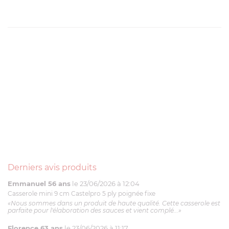
Derniers avis produits
Emmanuel 56 ans
le 23/06/2026 à 12:04
Casserole mini 9 cm Castelpro 5 ply poignée fixe
«Nous sommes dans un produit de haute qualité. Cette casserole est
parfaite pour l'élaboration des sauces et vient complé...»
Florence 63 ans
le 23/06/2026 à 11:17