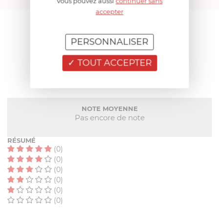
Vous pouvez aussi
continuer sans
accepter
AIDE AU CHOIX
PERSONNALISER
AVIS CLIENT
TOUT ACCEPTER
NOTE MOYENNE
Pas encore de note
RÉSUMÉ
(0)
(0)
(0)
(0)
(0)
(0)