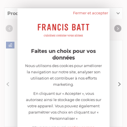
Fermer et accepter
Produits conseillés
Consommables complémentaires
PRODUITS CONSEILLÉS
Livres de cuisine
Faites un choix pour vos
données
Nous utilisons des cookies pour améliorer
la navigation sur notre site, analyser son
utilisation et contribuer à nos efforts
marketing.
En cliquant sur « Accepter », vous
CRISTEL
Éplucheur Economique
autorisez ainsi le stockage de cookies sur
votre appareil. Vous pouvez également
EN STOCK - ENVOI SOUS 24/48H
paramétrer vos choix en cliquant sur «
11,00 €
Personnaliser »
Acheter
Comparer