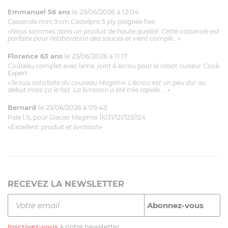
Emmanuel 56 ans
le 23/06/2026 à 12:04
Casserole mini 9 cm Castelpro 5 ply poignée fixe
«Nous sommes dans un produit de haute qualité. Cette casserole est
parfaite pour l'élaboration des sauces et vient complé...»
Florence 63 ans
le 23/06/2026 à 11:17
Couteau complet avec lame, joint & écrou pour le robot cuiseur Cook
Expert
«Je suis satisfaite du couteau Magimix. L'écrou est un peu dur au
début mais ça le fait. La livraison a été très rapide. ...»
Bernard
le 23/06/2026 à 09:43
Pale 1.1L pour Glacier Magimix 11031/121/123/124
«Excellent: produit et livraison»
RECEVEZ LA NEWSLETTER
Inscrivez-vous
à notre newsletter