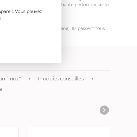
e à leur fond thermo diffuseur haute performance, les
 produits Cristel.
ppareil. Vous pouvez
»
que, vitro radian, vitro halogène). Ils passent tous
on "Inox"
Produits conseillés
e