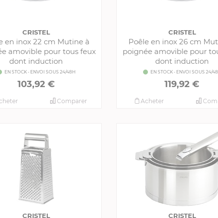
CRISTEL
CRISTEL
e en inox 22 cm Mutine à
Poêle en inox 26 cm Mut
e amovible pour tous feux
poignée amovible pour to
dont induction
dont induction
EN STOCK - ENVOI SOUS 24/48H
EN STOCK - ENVOI SOUS 24/4
103,92 €
119,92 €
cheter
Comparer
Acheter
Comp
CRISTEL
CRISTEL