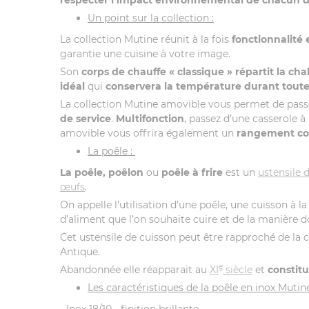
Un point sur la collection :
La collection Mutine réunit à la fois
fonctionnalité
garantie une cuisine à votre image.
Son
corps de chauffe « classique »
répartit la ch
idéal
qui
conservera la température durant toute
La collection Mutine amovible vous permet de passe
de service
.
Multifonction
, passez d’une casserole à
amovible vous offrira également un
rangement c
La poêle :
La poêle, poêlon
ou
poêle à frire
est un
ustensile 
œufs
.
On appelle l’utilisation d’une poêle, une cuisson à l
d’aliment que l’on souhaite cuire et de la manière 
Cet ustensile de cuisson peut être rapproché de la 
Antique.
e
Abandonnée elle réapparait au
XI
siècle
et
constitu
Les caractéristiques de la poêle en inox Mutin
- Inox 18/10 - finition brillante