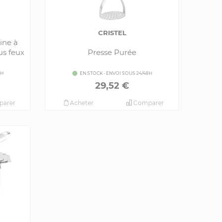
CRISTEL
ine à
us feux
Presse Purée
8H
EN STOCK - ENVOI SOUS 24/48H
29,52 €
arer
Acheter
Comparer