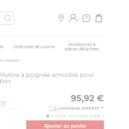
Accessoires &
le
Ustensiles de cuisine
pièces détachées
nt induction
 Mutine à poignée amovible pour
tion
95,92
€
e
LIVRAISON OFFERTE
**
En stock. envoi sous 24/48h *
Ajouter au panier