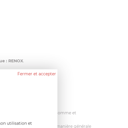
que : RENOX
.
Fermer et accepter
ecyclable
.
re poêle dans le respect de l’homme et
on utilisation et
inox sans anti-adhérent
. De manière générale