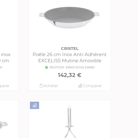
CRISTEL
 inox
Poêle 26 cm Inox Anti-Adhérent
0 cm
EXCELISS Mutine Amovible
8H
EN STOCK - ENVOI SOUS 24/48H
142,32 €
arer
Acheter
Comparer