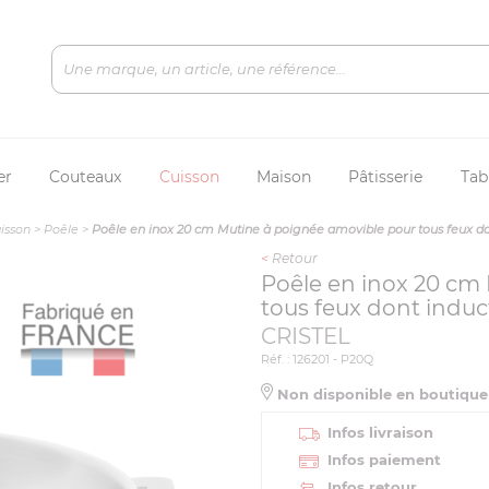
er
Couteaux
Cuisson
Maison
Pâtisserie
Tab
isson
>
Poêle
>
Poêle en inox 20 cm Mutine à poignée amovible pour tous feux do
<
Retour
Poêle en inox 20 cm
tous feux dont induc
CRISTEL
Réf. : 126201 - P20Q
Non disponible en boutiqu
Infos livraison
Infos paiement
Infos retour