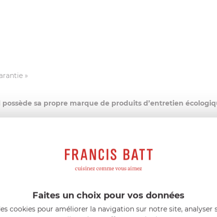
arantie »
el possède sa propre marque de produits d’entretien écologi
s (Ecocert ou Ecolabel)
sioactifs d’origine végétale et à un emballage entièrement r
riqué en France
conviendra parfaitement pour l’entretien de vot
Faites un choix pour vos données
es cookies pour améliorer la navigation sur notre site, analyser s
x Inox
spécifiquement conçu pour l’entretien
de votre article 