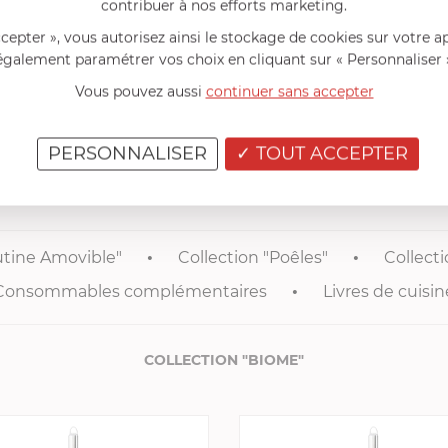
contribuer à nos efforts marketing.
de votre article culinaire.
Evitez les surchauffes
. En effet, grâc
un rendement optimal.
Ne jamais utiliser d’eau de Javel dans vos
ccepter », vous autorisez ainsi le stockage de cookies sur votre a
également paramétrer vos choix en cliquant sur « Personnaliser 
Vous pouvez aussi
continuer sans accepter
EL sont
compatibles tous feux + induction
(gaz, plaque électroni
éaliser vos recettes et plats dans la plus grande simplicité.
PERSONNALISER
TOUT ACCEPTER
FRANCIS BATT RECOMMANDE
utine Amovible"
Collection "Poêles"
Collecti
Consommables complémentaires
Livres de cuisin
COLLECTION "BIOME"