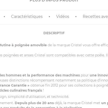
PLUS D'INFOS PRODUIT
Caractéristiques
Vidéos
Recettes avec
DESCRIPTIF
 Mutine à poignée amovible
de la marque Cristel vous offre effi
les poignées et anses Cristel sont compatibles avec cette poêle. I
 des hommes et la performance des machines
pour
une innova
euses distinctions récompensant notamment sa politique d’innovati
France Garantie »
obtenue fin 2012 pour ses collections à poigné
ticles culinaires français
!
gn, simplicité d’utilisation, et technicité.
onnement.
Depuis plus de 20 ans
déjà, la marque Cristel met
un 
ses produits de la conception à la réalisation
.