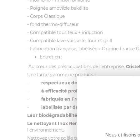
- Poignée amovible bakélite
- Corps Classique
- fond thermo-diffuseur
- Compatible tous feux + induction
- Compatible lave-vaisselle, four et grill
- Fabrication française, labélisée « Origine France G
Entretien :
Au cœur des préoccupations de l’entreprise,
Crist
Une large gamme de produits :
-
respectueux de l’environnement
-
à
efficacité professionnelle
-
fabriqués en France
-
labellisés par des organismes indépendant
Leur biodégradabilité est optimale grâce aux ten
Le nettoyant Inox Renox labellisé Ecocert et fab
l’environnement.
Nous utilisons d
Nettoyez votre poêle tout inox avec le produit
Reno