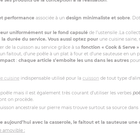
 et performance
associée à un
design minimaliste et sobre
. Do
aleur uniformément sur le fond capsulé
de l’ustensile .La colle
 la durée du service. Vous aussi optez pour
une cuisine saine,
r de la cuisson au service grâce à sa
fonction « Cook & Serve »
 un faitout, d’une poêle à un plat à four et d’une sauteuse en un 
ompact
:
chaque article s’emboite les uns dans les autres
pour
de cuisine
indispensable utilisé pour la
cuisson
de tout type d'al
a poêle mais il est également très courant d’utiliser les verbes
poê
dont on procède.
cuisson ancestrale sur pierre mais trouve surtout sa source dans
e aujourd’hui avec la casserole, le faitout et la sauteuse une
e amovible :