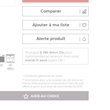
Comparer
Ajouter à ma liste
Alerte produit
Plus que
1j 19h 6min 30s
pour
commander et recevoir mon colis
mardi 11 août
avant 13h !
*
Conditions générales de vente
** Estimation pour une livraison de cet article en
France Métropolitaine uniquement. Frais de port
offerts à partir d'un total de commande de 59 €
AIDE AU CHOIX