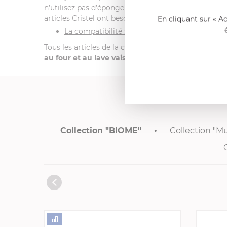
n’utilisez pas d’éponge trop abrasive lors du lavage 
articles Cristel ont besoin de peu d’énergie pour 
En cliquant sur « A
La compatibilité :
Tous les articles de la collection "Mutine" de CRIST
au four et au lave vaisselle
pour vous permettre de r
Collection "BIOME"
Collection "M