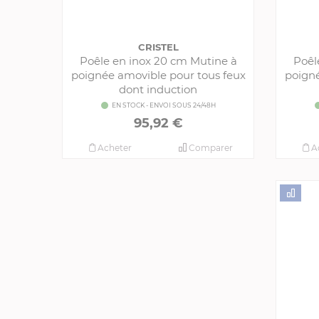
CRISTEL
Poêle en inox 20 cm Mutine à
Poêl
poignée amovible pour tous feux
poigné
dont induction
EN STOCK - ENVOI SOUS 24/48H
95,92 €
Acheter
Comparer
A