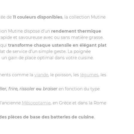
tée de
11 couleurs disponibles
, la collection Mutine
ction Mutine dispose d’un
rendement thermique
 rapide et savoureuse avec ou sans matière grasse.
qui
transforme chaque ustensile en élégant plat
plat de service d’un simple geste. La poignée
 un gain de place optimal dans votre cuisine.
iments comme la
viande
, le poisson, les
légumes
, les
ler, frire, rissoler
ou
braiser
en fonction du type
 l'ancienne
Mésopotamie
, en Grèce et dans la Rome
 des pièces de base des batteries de cuisine
.