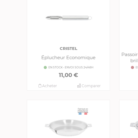
CRISTEL
Passoir
Éplucheur Economique
bri
EN STOCK - ENVOI SOUS 24/48H
E
11,00 €
Acheter
Comparer