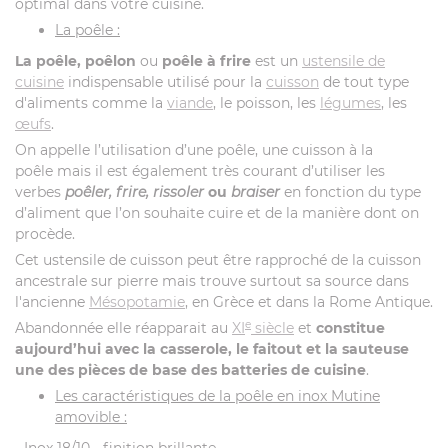
optimal dans votre cuisine.
La poêle :
La poêle, poêlon
ou
poêle à frire
est un
ustensile de
cuisine
indispensable utilisé pour la
cuisson
de tout type
d'aliments comme la
viande
, le poisson, les
légumes
, les
œufs
.
On appelle l’utilisation d’une poêle, une cuisson à la
poêle mais il est également très courant d’utiliser les
verbes
poêler, frire, rissoler
ou
braiser
en fonction du type
d’aliment que l’on souhaite cuire et de la manière dont on
procède.
Cet ustensile de cuisson peut être rapproché de la cuisson
ancestrale sur pierre mais trouve surtout sa source dans
l'ancienne
Mésopotamie
, en Grèce et dans la Rome Antique.
e
Abandonnée elle réapparait au
XI
siècle
et
constitue
aujourd’hui avec la casserole, le faitout et la sauteuse
une des pièces de base des batteries de cuisine
.
Les caractéristiques de la poêle en inox Mutine
amovible :
- Inox 18/10 - finition brillante