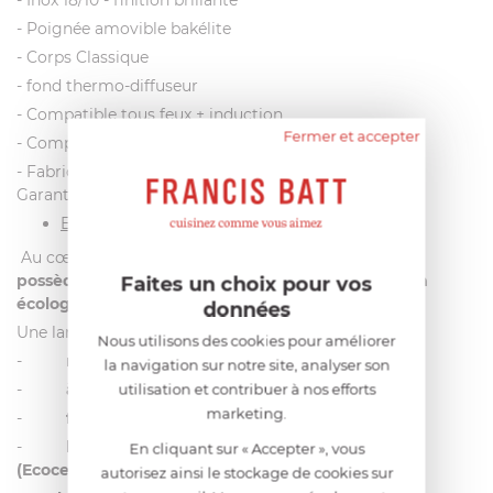
- Poignée amovible bakélite
- Corps Classique
- fond thermo-diffuseur
- Compatible tous feux + induction
Fermer et accepter
- Compatible lave-vaisselle, four et grill
- Fabrication française, labélisée « Origine France
Garantie »
Entretien :
Au cœur des préoccupations de l’entreprise,
Cristel
possède sa propre marque de produits d’entretien
Faites un choix pour vos
écologique : RENOX
.
données
Une large gamme de produits :
Nous utilisons des cookies pour améliorer
-
respectueux de l’environnement
la navigation sur notre site, analyser son
-
à
efficacité professionnelle
utilisation et contribuer à nos efforts
marketing.
-
fabriqués en France
-
labellisés par des organismes indépendants
En cliquant sur « Accepter », vous
(Ecocert ou Ecolabel)
autorisez ainsi le stockage de cookies sur