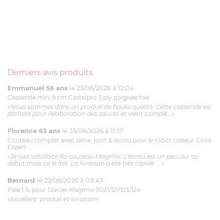
Derniers avis produits
Emmanuel 56 ans
le 23/06/2026 à 12:04
Casserole mini 9 cm Castelpro 5 ply poignée fixe
«Nous sommes dans un produit de haute qualité. Cette casserole est
parfaite pour l'élaboration des sauces et vient complé...»
Florence 63 ans
le 23/06/2026 à 11:17
Couteau complet avec lame, joint & écrou pour le robot cuiseur Cook
Expert
«Je suis satisfaite du couteau Magimix. L'écrou est un peu dur au
début mais ça le fait. La livraison a été très rapide. ...»
Bernard
le 23/06/2026 à 09:43
Pale 1.1L pour Glacier Magimix 11031/121/123/124
«Excellent: produit et livraison»