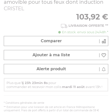
amovible pour tous feux dont induction
CRISTEL
103,92
€
LIVRAISON OFFERTE
**
En stock. envoi sous 24/48h *
Comparer
Ajouter à ma liste
Alerte produit
Plus que
1j 23h 23min 8s
pour
commander et recevoir mon colis
mardi 11 août
avant 13h !
*
Conditions générales de vente
** Estimation pour une livraison de cet article en France Métropolitaine
uniquement. Frais de port offerts à partir d'un total de commande de 59 €