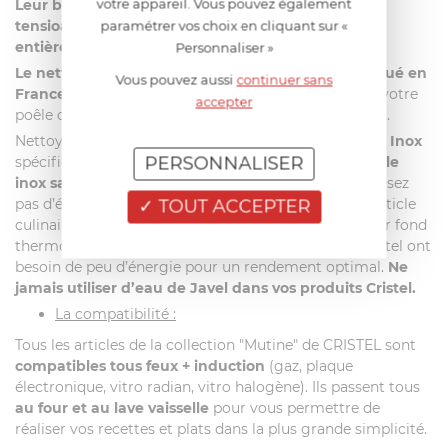
votre appareil. Vous pouvez également
Leur biodégradabilité est optimale grâce aux
tensioactifs d’origine végétale et à un emballage
paramétrer vos choix en cliquant sur «
entièrement recyclable
.
Personnaliser »
Le nettoyant Inox Renox labellisé Ecocert et fabriqué en
Vous pouvez aussi
continuer sans
France
conviendra parfaitement pour l’entretien de votre
accepter
poêle dans le respect de l’homme et l’environnement.
Nettoyez votre poêle tout inox avec le produit
Renox Inox
PERSONNALISER
spécifiquement conçu pour l’entretien
de votre article
inox sans anti-adhérent
. De manière générale n’utilisez
pas d’éponge trop abrasive lors du lavage de votre article
TOUT ACCEPTER
culinaire.
Evitez les surchauffes
. En effet, grâce à leur fond
thermo diffuseur haute performance, les articles Cristel ont
besoin de peu d’énergie pour un rendement optimal.
Ne
jamais utiliser d’eau de Javel dans vos produits Cristel.
La compatibilité :
Tous les articles de la collection "Mutine" de CRISTEL sont
compatibles tous feux + induction
(gaz, plaque
électronique, vitro radian, vitro halogène). Ils passent tous
au four et au lave vaisselle
pour vous permettre de
réaliser vos recettes et plats dans la plus grande simplicité.