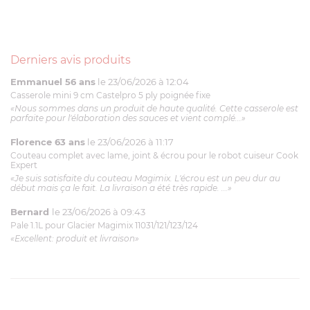
Derniers avis produits
Emmanuel 56 ans
le 23/06/2026 à 12:04
Casserole mini 9 cm Castelpro 5 ply poignée fixe
«Nous sommes dans un produit de haute qualité. Cette casserole est
parfaite pour l'élaboration des sauces et vient complé...»
Florence 63 ans
le 23/06/2026 à 11:17
Couteau complet avec lame, joint & écrou pour le robot cuiseur Cook
Expert
«Je suis satisfaite du couteau Magimix. L'écrou est un peu dur au
début mais ça le fait. La livraison a été très rapide. ...»
Bernard
le 23/06/2026 à 09:43
Pale 1.1L pour Glacier Magimix 11031/121/123/124
«Excellent: produit et livraison»