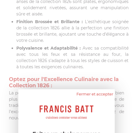
anses de la collection 1826 sont plates, ergonomiques
et solidement rivetées, assurant une manipulation
sûre et aisée.
Finition Brossée et Brillante :
L'esthétique soignée
de la collection 1826 allie à la perfection une finition
brossée et brillante, ajoutant une touche d'élégance à
votre cuisine.
Polyvalence et Adaptabilité :
Avec sa compatibilité
avec tous les feux et sa résistance au four, la
collection 1826 s'adapte à tous les styles de cuisson et
à toutes les exigences culinaires.
Optez pour l'Excellence Culinaire avec la
Collection 1826 :
La poele 24cm de la collection 1826 de Cristel est bien
Fermer et accepter
plus qu'un ustensile de cuisine, c'est un symbole de
tradition, de qualité et de performance. Offrez-vous
l'excellence avec la collection 1826 et explorez de
nouvelles dimensions culinaires.