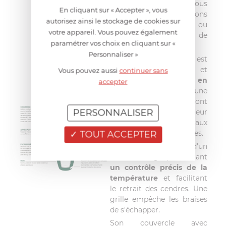
façon constante et vous
En cliquant sur « Accepter », vous
évitez les manipulations
autorisez ainsi le stockage de cookies sur
salissantes à répétition ou
votre appareil. Vous pouvez également
les approximations de
paramétrer vos choix en cliquant sur «
dosage.
Personnaliser »
Le Big Green Egg est
composé d'une base et
Vous pouvez aussi
continuer sans
d'un couvercle
en
accepter
céramique isolante
d'une
grande robustesse. Ils sont
PERSONNALISER
garantis à vie
! L'extérieur
est verni pour résister aux
éclats et aux égratignures.
TOUT ACCEPTER
La base est équipée d'un
volet de tirage, permettant
un contrôle précis de la
température
et facilitant
le retrait des cendres. Une
grille empêche les braises
de s'échapper.
Son couvercle avec