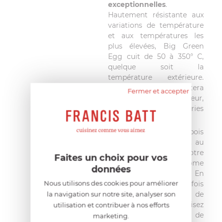
exceptionnelles
.
Hautement résistante aux
variations de température
et aux températures les
plus élevées, Big Green
Egg cuit de 50 à 350° C,
quelque soit la
température extérieure.
Plus rien ne vous arrêtera
Fermer et accepter
pour cuisiner en extérieur,
ni l'hiver, ni les intempéries
!
Grâce au charbon de bois
naturel Big Green Egg, au
calibrage idéal, votre
Faites un choix pour vos
cuiseur est très économe
données
en combustible. En
Nous utilisons des cookies pour améliorer
remplissant une seule fois
le foyer (1 portion de
la navigation sur notre site, analyser son
charbon), vous cuisez
utilisation et contribuer à nos efforts
pendant 6 à 8 heures de
marketing.