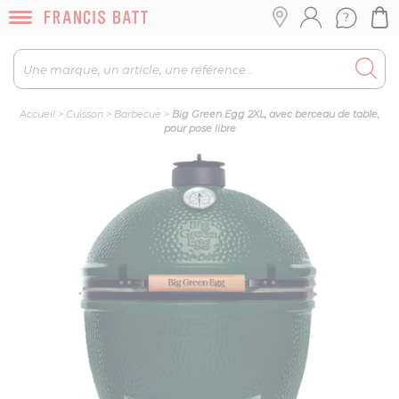
Accueil
>
Cuisson
>
Barbecue
>
Big Green Egg 2XL, avec berceau de table,
pour pose libre