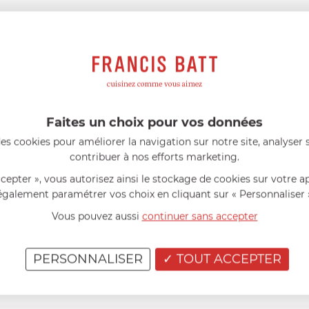
el possède sa propre marque de produits d’entretien écologi
Faites un choix pour vos données
s (Ecocert ou Ecolabel)
es cookies pour améliorer la navigation sur notre site, analyser s
sioactifs d’origine végétale et à un emballage entièrement r
contribuer à nos efforts marketing.
riqué en France
conviendra parfaitement pour l’entretien de vot
ccepter », vous autorisez ainsi le stockage de cookies sur votre a
enox Inox
spécifiquement conçu pour l’entretien
de votre arti
également paramétrer vos choix en cliquant sur « Personnaliser 
de votre article culinaire.
Evitez les surchauffes
. En effet, grâc
Vous pouvez aussi
continuer sans accepter
un rendement optimal.
Ne jamais utiliser d’eau de Javel dans vos
PERSONNALISER
TOUT ACCEPTER
L sont
compatibles tous feux + induction
(gaz, plaque électroniq
 réaliser vos recettes et plats dans la plus grande simplicité.