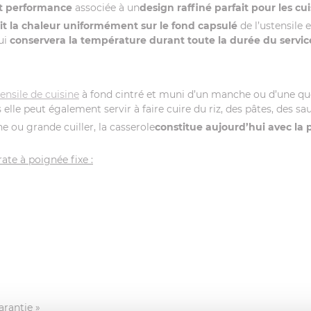
et performance
associée à un
design raffiné parfait pour les c
it la chaleur uniformément sur le fond capsulé
de l’ustensile 
ui
conservera la température durant toute la durée du servic
ensile de cuisine
à fond cintré et muni d’un manche ou d’une que
 elle peut également servir à faire cuire du riz, des pâtes, des s
he ou grande cuiller, la casserole
constitue aujourd’hui avec la p
rate à poignée fixe :
arantie »