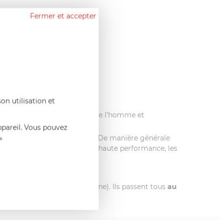
Fermer et accepter
que : RENOX
.
on utilisation et
ecyclable
.
re casserole dans le respect de l’homme et
ppareil. Vous pouvez
cle inox sans anti-adhérent
. De manière générale
»
e à leur fond thermo diffuseur haute performance, les
 produits Cristel.
ue, vitro radian, vitro halogène). Ils passent tous
au