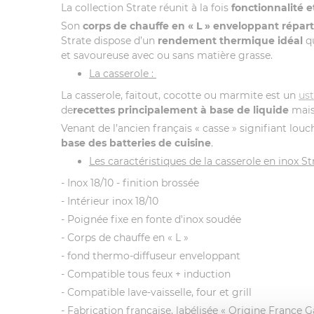
La collection Strate réunit à la fois
fonctionnalité 
Son
corps de chauffe en « L »
enveloppant répart
Strate dispose d’un
rendement thermique idéal
q
et savoureuse avec ou sans matière grasse.
La casserole :
La casserole, faitout, cocotte ou marmite est un
ust
de
recettes principalement à base de liquide
mais
Venant de l’ancien français « casse » signifiant louc
base des batteries de cuisine
.
Les caractéristiques de la casserole en inox St
- Inox 18/10 - finition brossée
- Intérieur inox 18/10
- Poignée fixe en fonte d'inox soudée
- Corps de chauffe en « L »
- fond thermo-diffuseur enveloppant
- Compatible tous feux + induction
- Compatible lave-vaisselle, four et grill
- Fabrication française, labélisée « Origine France G