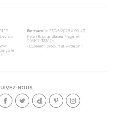
11:17
Bernard
le 23/06/2026 à 09:43
& écrou
Pale 1.1L pour Glacier Magimix
11031/121/123/124
imix.
«Excellent: produit et livraison»
is ça le
.»
SUIVEZ-NOUS