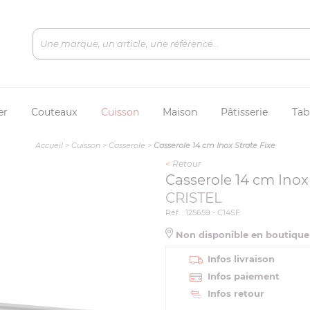
er
Couteaux
Cuisson
Maison
Pâtisserie
Tab
Accueil
>
Cuisson
>
Casserole
>
Casserole 14 cm Inox Strate Fixe
<
Retour
Casserole 14 cm Inox 
CRISTEL
Réf. : 125659 - C14SF
Non disponible en boutiqu
Infos livraison
Infos paiement
Infos retour