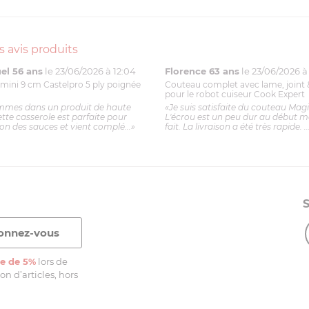
s avis produits
l 56 ans
le 23/06/2026 à 12:04
Florence 63 ans
le 23/06/2026 à 
mini 9 cm Castelpro 5 ply poignée
Couteau complet avec lame, joint 
pour le robot cuiseur Cook Expert
mmes dans un produit de haute
«Je suis satisfaite du couteau Mag
ette casserole est parfaite pour
L'écrou est un peu dur au début ma
ion des sauces et vient complé...»
fait. La livraison a été très rapide. ..
e de 5%
lors de
n d’articles, hors