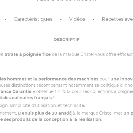
Caractéristiques
Vidéos
Recettes avec
DESCRIPTIF
on Strate à poignée fixe
de la marque Cristel vous offre efficac
 des hommes et la performance des machines
pour
une innova
euses distinctions récompensant notamment sa politique d’innovati
rance Garantie »
obtenue fin 2012 pour ses collections à poignée
ticles culinaires français
!
gn, simplicité d’utilisation, et technicité.
onnement.
Depuis plus de 20 ans
déjà, la marque Cristel met
un p
ses produits de la conception à la réalisation
.