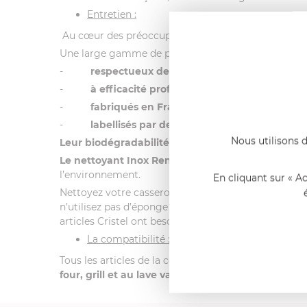
Entretien :
Au cœur des préoccupations de l’entreprise,
Crist
Une large gamme de produits :
-
respectueux de l’environnement
-
à
efficacité professionnelle
-
fabriqués en France
-
labellisés par des organismes indépendant
Nous utilisons d
Leur biodégradabilité est optimale grâce aux ten
Le nettoyant Inox Renox labellisé Ecocert et fab
l’environnement.
En cliquant sur « A
Nettoyez votre casserole tout inox avec le produit
R
n’utilisez pas d’éponge trop abrasive lors du lavage 
articles Cristel ont besoin de peu d’énergie pour 
La compatibilité :
Tous les articles de la collection "Strate" de CRISTE
four, grill et au lave vaisselle
pour vous permettre de