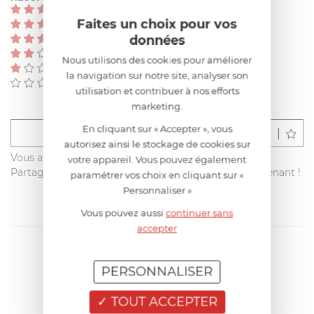
(0)
Faites un choix pour vos
(0)
données
(0)
(0)
Nous utilisons des cookies pour améliorer
(0)
la navigation sur notre site, analyser son
(0)
utilisation et contribuer à nos efforts
marketing.
En cliquant sur « Accepter », vous
Déposer un avis
autorisez ainsi le stockage de cookies sur
Vous avez acheté ce produit sur francisbatt.com ?
votre appareil. Vous pouvez également
Partagez votre avis avec les autres clients dès maintenant !
paramétrer vos choix en cliquant sur «
Personnaliser »
Vous pouvez aussi
continuer sans
accepter
PERSONNALISER
TOUT ACCEPTER