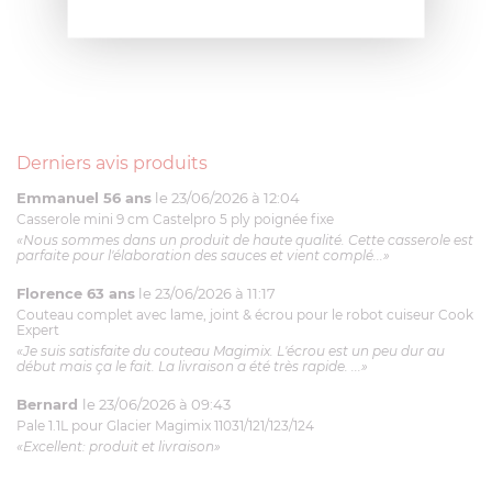
Derniers avis produits
Emmanuel 56 ans
le 23/06/2026 à 12:04
Casserole mini 9 cm Castelpro 5 ply poignée fixe
«Nous sommes dans un produit de haute qualité. Cette casserole est
parfaite pour l'élaboration des sauces et vient complé...»
Florence 63 ans
le 23/06/2026 à 11:17
Couteau complet avec lame, joint & écrou pour le robot cuiseur Cook
Expert
«Je suis satisfaite du couteau Magimix. L'écrou est un peu dur au
début mais ça le fait. La livraison a été très rapide. ...»
Bernard
le 23/06/2026 à 09:43
Pale 1.1L pour Glacier Magimix 11031/121/123/124
«Excellent: produit et livraison»