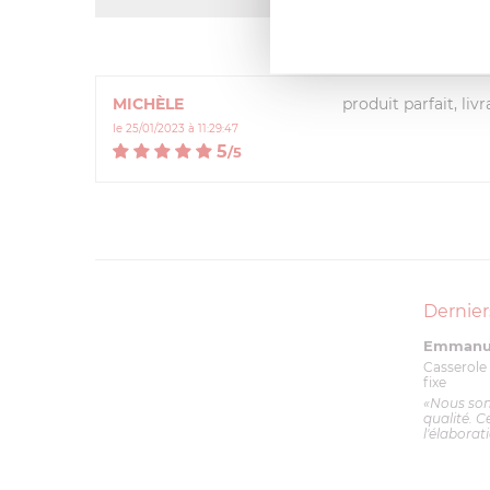
MICHÈLE
produit parfait, livr
le 25/01/2023 à 11:29:47
5
/
5
Dernier
Emmanue
Casserole 
fixe
«Nous so
qualité. C
l'élaborat