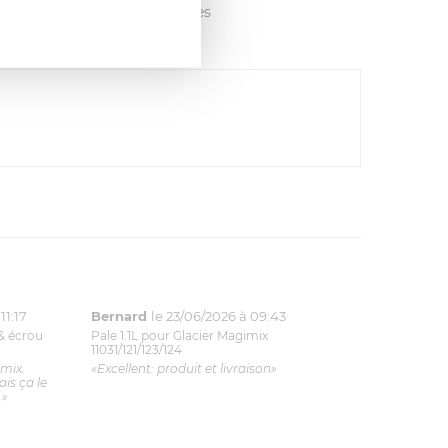
vis avec les autres clients dès
11:17
Bernard
le 23/06/2026 à 09:43
& écrou
Pale 1.1L pour Glacier Magimix
11031/121/123/124
imix.
«Excellent: produit et livraison»
is ça le
.»