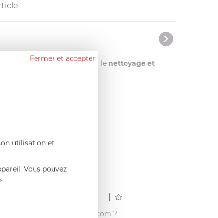
ticle
Fermer et accepter
 en main.
Démontables
pour le
nettoyage et
on utilisation et
ppareil. Vous pouvez
»
Déposer un avis
é ce produit sur francisbatt.com ?