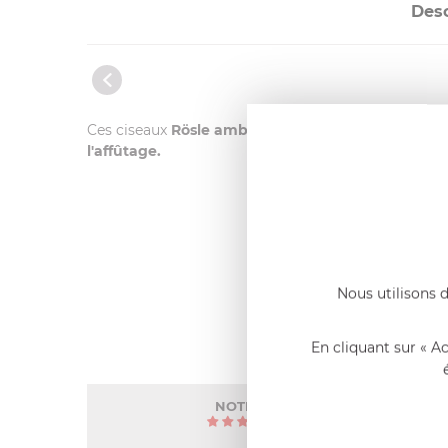
Desc
Ces ciseaux
Rösle ambidextres
sont indispensable 
l'affûtage.
Nous utilisons d
En cliquant sur « A
NOTE MOYENNE
5
/
5
(1 avis)