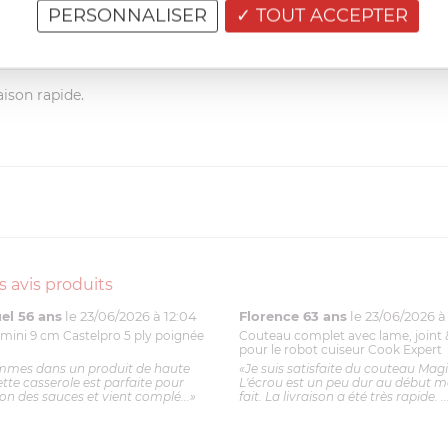
(0)
Partagez votre a
PERSONNALISER
TOUT ACCEPTER
(0)
maintenant !
aison rapide.
s avis produits
l 56 ans
le 23/06/2026 à 12:04
Florence 63 ans
le 23/06/2026 à 
mini 9 cm Castelpro 5 ply poignée
Couteau complet avec lame, joint 
pour le robot cuiseur Cook Expert
mmes dans un produit de haute
«Je suis satisfaite du couteau Mag
ette casserole est parfaite pour
L'écrou est un peu dur au début ma
ion des sauces et vient complé...»
fait. La livraison a été très rapide. ..