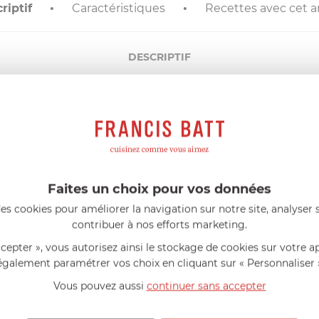
riptif
Caractéristiques
Recettes avec cet ar
DESCRIPTIF
dans toute cuisine.
Très solides
. Oreilles en
plastique agréable
AIDE AU CHOIX
Faites un choix pour vos données
es cookies pour améliorer la navigation sur notre site, analyser s
AVIS CLIENT
contribuer à nos efforts marketing.
ccepter », vous autorisez ainsi le stockage de cookies sur votre a
RÉSUMÉ
également paramétrer vos choix en cliquant sur « Personnaliser 
(1)
(0)
Vous pouvez aussi
continuer sans accepter
(0)
(0)
Vous avez achet