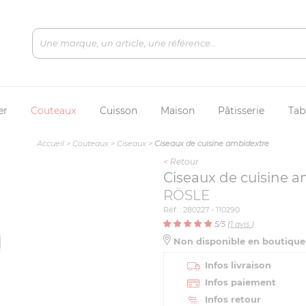
er
Couteaux
Cuisson
Maison
Pâtisserie
Tab
Accueil
>
Couteaux
>
Ciseaux
>
Ciseaux de cuisine ambidextre
<
Retour
Ciseaux de cuisine 
RÖSLE
Réf. : 280227 - 110290
5
/5 (
1
avis
)
Non disponible en boutiqu
Infos livraison
Infos paiement
Infos retour